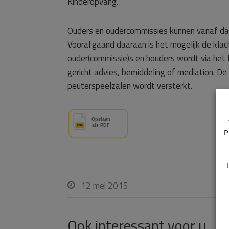
Kinderopvang.
Ouders en oudercommissies kunnen vanaf dan
Voorafgaand daaraan is het mogelijk de klach
ouder(commissie)s en houders wordt via het 
gericht advies, bemiddeling of mediation. De
peuterspeelzalen wordt versterkt.
P
12 mei 2015

Ook interessant voor u