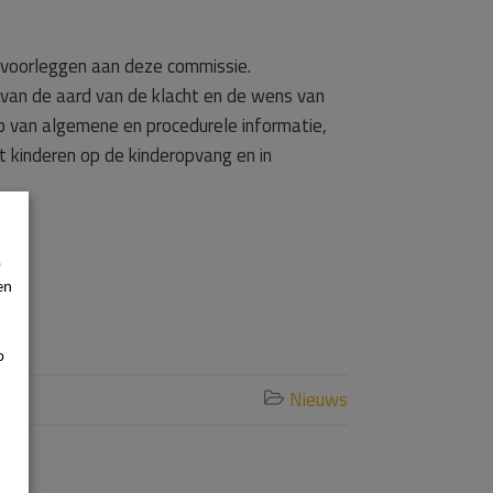
 voorleggen aan deze commissie.
k van de aard van de klacht en de wens van
p van algemene en procedurele informatie,
t kinderen op de kinderopvang en in
p
en
p
Nieuws
