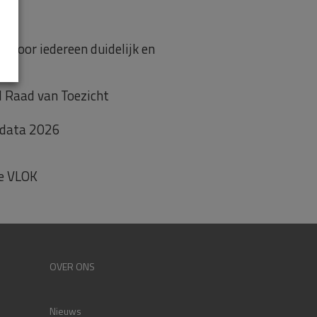
t voor iedereen duidelijk en
d Raad van Toezicht
 data 2026
de VLOK
OVER ONS
Nieuws