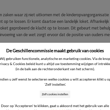
 zaken waar zij niet uitkomen met de kinderopvangorganisatie
t op te lossen. Er komt daartoe een landelijk loket. Afhankelij
loket geprobeerd de klacht op te lossen. Dit gebeurt met behul
 invoering van de wet zorgt ervoor dat de positie van ouders me
De Geschillencommissie maakt gebruik van cookies
Wij gebruiken functionele, analytische en marketing cookies. Via de kno
rivacy & Cookies beleid kunt u altijd uw toestemming wijzigen of intrekk
(in de balk aan de rechteronderkant van het scherm).
Indien u zelf wenst te selecteren welke cookies u wilt accepteren klikt u o
'Zelf instellen'.
Zelf cookies instellen
Door op 'Accepteren' te klikken, gaat u akkoord met het gebruik van alle