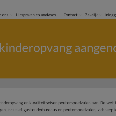
r ons
Uitspraken en analyses
Contact
Zakelijk
Inlog
kinderopvang aange
kinderopvang en kwaliteitseisen peuterspeelzalen aan. De wet t
en, inclusief gastouderbureaus en peuterspeelzalen, zich verpli