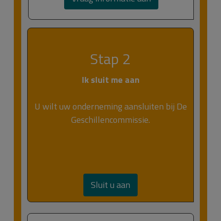
Stap 2
Ik sluit me aan
U wilt uw onderneming aansluiten bij De
Geschillencommissie.
Sluit u aan