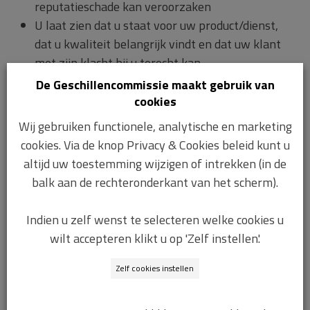
reputatieschade kan veroorzaken
U laat zien dat u staat voor uw product/dienst,
dat u kwaliteit belangrijk vindt en dat uw klant
met zijn klacht bij u terecht kan
Iedere klacht wordt onpartijdig en deskundig
De Geschillencommissie maakt gebruik van
behandeld door een onafhankelijke commissie
cookies
U heeft geen hulp van een advocaat nodig
Wij gebruiken functionele, analytische en marketing
Tijdens de zitting kunt u uw kant van de klacht
cookies. Via de knop Privacy & Cookies beleid kunt u
uiteenzetten
altijd uw toestemming wijzigen of intrekken (in de
Uitspraken van De Geschillencommissie zijn
balk aan de rechteronderkant van het scherm).
bindend, u weet zeker dat ze nagekomen
worden
Indien u zelf wenst te selecteren welke cookies u
Indien nodig zal De Geschillencommissie een
wilt accepteren klikt u op 'Zelf instellen'.
deskundige een rapport laten opstellen om tot
een gedegen bindend advies te komen
Zelf cookies instellen
De klacht kan snel online afgehandeld worden
via een digitaal dossier.