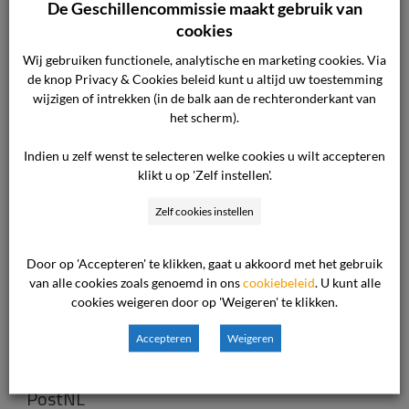
De Geschillencommissie maakt gebruik van
Koudetechniek en Luchtbehandeling
cookies
NVM – Nederlandse Vereniging van Makelaars
Wij gebruiken functionele, analytische en marketing cookies. Via
o.g. en Vastgoeddeskundigen
de knop Privacy & Cookies beleid kunt u altijd uw toestemming
wijzigen of intrekken (in de balk aan de rechteronderkant van
het scherm).
NVP – Nederlandse Vereniging voor
Psychotherapie
Indien u zelf wenst te selecteren welke cookies u wilt accepteren
klikt u op 'Zelf instellen'.
NVvP – Nederlandse Vereniging voor
Psychiatrie
Zelf cookies instellen
NVZ – Nederlandse Vereniging van
Door op 'Accepteren' te klikken, gaat u akkoord met het gebruik
Ziekenhuizen
van alle cookies zoals genoemd in ons
cookiebeleid
. U kunt alle
cookies weigeren door op 'Weigeren' te klikken.
OnderhoudNL
Accepteren
Weigeren
Organisatie voor Erkende Verhuizers
PostNL