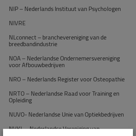
NIP – Nederlands Instituut van Psychologen
NIVRE
NLconnect – branchevereniging van de
breedbandindustrie
NOA – Nederlandse Ondernemersvereniging
voor Afbouwbedrijven
NRO – Nederlands Register voor Osteopathie
NRTO – Nederlandse Raad voor Training en
Opleiding
NUVO- Nederlandse Unie van Optiekbedrijven
NVKL – Nederlandse Vereniging van
Ondernemingen op het gebied van