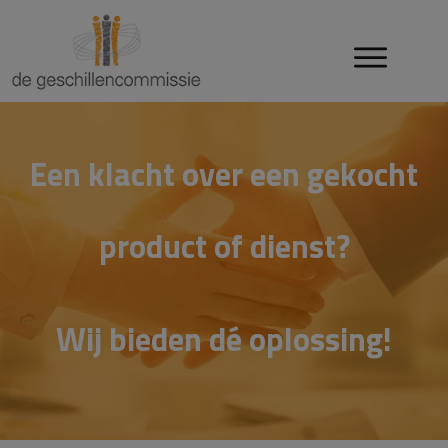
Een klacht over een gekocht
product of dienst?
Wij bieden dé
oplossing!