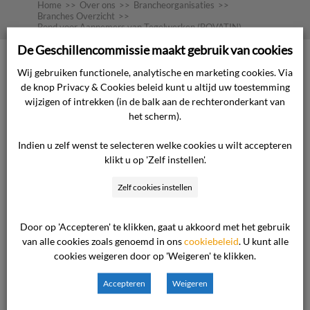
Home
>>
Over ons
>>
Brancheorganisaties
>>
Branches Overzicht
>>
Bond voor Aannemers van Tegelwerken (BOVATIN)
De Geschillencommissie maakt gebruik van cookies
Wij gebruiken functionele, analytische en marketing cookies. Via
de knop Privacy & Cookies beleid kunt u altijd uw toestemming
wijzigen of intrekken (in de balk aan de rechteronderkant van
het scherm).
Indien u zelf wenst te selecteren welke cookies u wilt accepteren
klikt u op 'Zelf instellen'.
De Bond voor Aannemers van Tegelwerken
Zelf cookies instellen
(BOVATIN) participeert in de commissie Afbouw.
Bekijk de site van BOVATIN op
www.bovatin.nl.
Door op 'Accepteren' te klikken, gaat u akkoord met het gebruik
van alle cookies zoals genoemd in ons
cookiebeleid
. U kunt alle
cookies weigeren door op 'Weigeren' te klikken.
Accepteren
Weigeren