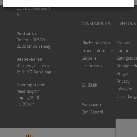
CONTACTGEGEVEN
S
CONSUMENTEN
OVER ONS
Postadres
Postbus 90600
Klacht Indienen
Nieuws
2509 LP Den Haag
Procesinformatie
Contact
Eerdere
Zittingsloc
Bezoekadres
Bordewijklaan 46
Uitspraken
Veelgestel
2591 XR Den Haag
Vragen
Privacy
Openingstijden
ZAKELIJK
Inloggen
Maandag t/m
Other lang
vrijdag 09:00 –
15:00 uur
Aansluiten
Een Geschil