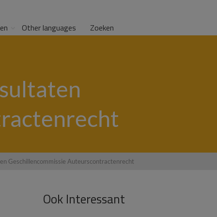
gen
Other languages
Zoeken
sultaten
ractenrecht
ten Geschillencommissie Auteurscontractenrecht
Ook Interessant