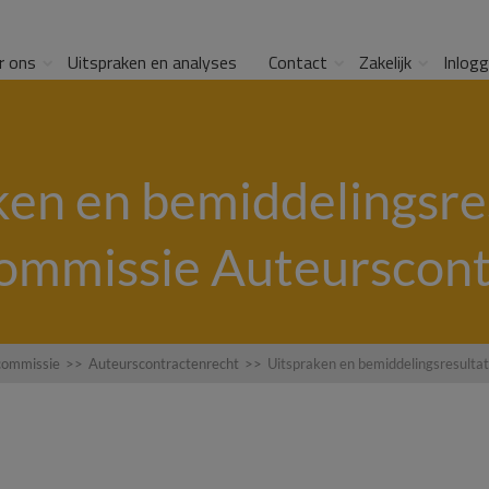
r ons
Uitspraken en analyses
Contact
Zakelijk
Inlog
ken en bemiddelingsre
commissie Auteurscont
commissie
>>
Auteurscontractenrecht
>>
Uitspraken en bemiddelingsresulta