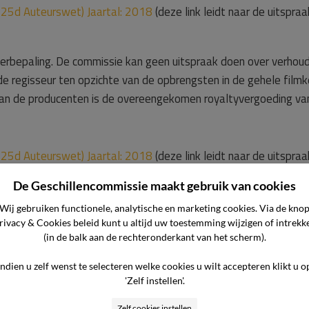
l 25d Auteurswet) Jaartal: 2018
(deze link leidt naar de uitspraa
erbepaling. De commissie kan geen uitspraak doen over verhoud
 regisseur ten opzichte van de opbrengsten in de gehele filmk
van de producenten is de overeengekomen royaltyvergoeding va
l 25d Auteurswet) Jaartal: 2018
(deze link leidt naar de uitspraa
De Geschillencommissie maakt gebruik van cookies
e bestsellerbepaling. De commissie kan geen uitspraak doen ove
Wij gebruiken functionele, analytische en marketing cookies. Via de kno
ing van de scenarioschrijfster ten opzichte van de opbrengste
rivacy & Cookies beleid kunt u altijd uw toestemming wijzigen of intrekk
(in de balk aan de rechteronderkant van het scherm).
xploitatie-opbrengst van de producenten is de overeengekomen
 van deze opbrengst ernstig onevenredig.
Indien u zelf wenst te selecteren welke cookies u wilt accepteren klikt u o
'Zelf instellen'.
Zelf cookies instellen