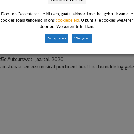
Door op 'Accepteren' te klikken, gaat u akkoord met het gebruik van alle
cookies zoals genoemd in ons
cookiebeleid
. U kunt alle cookies weigeren
door op 'Weigeren' te klikken.
l 25c Auteurswet) Jaartal: 2019
 vak- en wetenschappelijke informatie heeft na bemiddeling gel
Accepteren
Weigeren
l 25c Auteurswet) Jaartal: 2020
kunstenaar en een musical producent heeft na bemiddeling gele