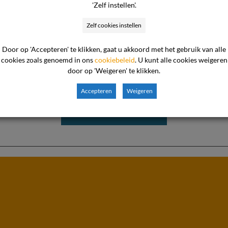
'Zelf instellen'.
dienen is dat de ondernemer lid is van de
Techniek Neder
. Deze branche-organisatie is aangesloten bij de Geschill
Zelf cookies instellen
Door op 'Accepteren' te klikken, gaat u akkoord met het gebruik van alle
cookies zoals genoemd in ons
cookiebeleid
. U kunt alle cookies weigeren
door op 'Weigeren' te klikken.
lencommissie Elektro?
’
missie Elektro
Accepteren
Weigeren
Download de brochure
tiekosten van televisie terugbetalen
 consument kocht een dure Samsung OLED-televisie die na 