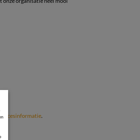
et onze organisatie heel mooi
p
Procesinformatie
.
en
p