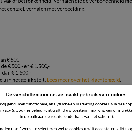
eders vak of betrokkenheid. Verhalen die de verbondenheid m
met een ziel, verhalen met verbeelding.
dan € 500,-
de € 500,- en € 1.500,-
 dan € 1.500,-
u in het gelijk stelt.
Lees meer over het klachtengeld
.
De Geschillencommissie maakt gebruik van cookies
Wij gebruiken functionele, analytische en marketing cookies. Via de kno
lacht bij ons kunt indienen en onze procedure op de pagina
rivacy & Cookies beleid kunt u altijd uw toestemming wijzigen of intrekk
(in de balk aan de rechteronderkant van het scherm).
Indien u zelf wenst te selecteren welke cookies u wilt accepteren klikt u o