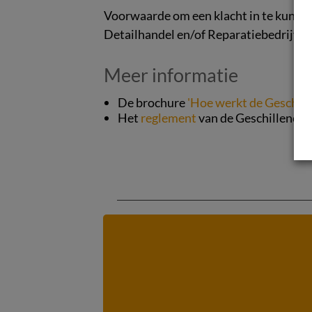
Voorwaarde om een klacht in te kunnen 
Detailhandel en/of Reparatiebedrijven
Meer informatie
De brochure
'Hoe werkt de Geschil
Het
reglement
van de Geschillencom
Ondernemer moet repara
Waar gaat de uitspraak over? De
kapotging.[...]