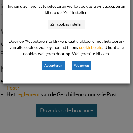
indienen en onze procedure op de
Indien u zelf wenst te selecteren welke cookies u wilt accepteren
klikt u op 'Zelf instellen'.
pagina
Procesinformatie
.
Zelf cookies instellen
Voorwaarde
Door op 'Accepteren' te klikken, gaat u akkoord met het gebruik
Voorwaarde om een klacht in de kunnen dienen is dat de
van alle cookies zoals genoemd in ons
cookiebeleid
. U kunt alle
ondernemer is aangesloten bij De Geschillencommissie.
cookies weigeren door op 'Weigeren' te klikken.
Accepteren
Weigeren
Meer informatie
De brochure
‘Hoe werkt de Geschillencommissie
Post?’
Het
reglement
van de Geschillencommissie Post
Download de brochure