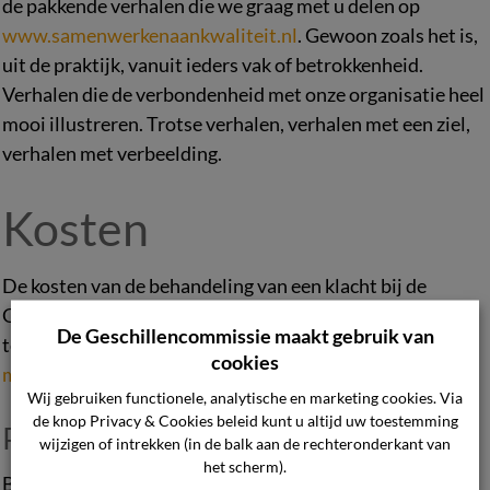
de pakkende verhalen die we graag met u delen op
www.samenwerkenaankwaliteit.nl
. Gewoon zoals het is,
uit de praktijk, vanuit ieders vak of betrokkenheid.
Verhalen die de verbondenheid met onze organisatie heel
mooi illustreren. Trotse verhalen, verhalen met een ziel,
verhalen met verbeelding.
Kosten
De kosten van de behandeling van een klacht bij de
Geschillencommissie Post bedragen: € 27,50. U krijgt dit
De Geschillencommissie maakt gebruik van
terug wanneer de commissie u in het gelijk stelt.
Lees
cookies
meer over het klachtengeld
.
Wij gebruiken functionele, analytische en marketing cookies. Via
de knop Privacy & Cookies beleid kunt u altijd uw toestemming
Procedure
wijzigen of intrekken (in de balk aan de rechteronderkant van
het scherm).
Bekijk alle informatie over hoe u een klacht bij ons kunt