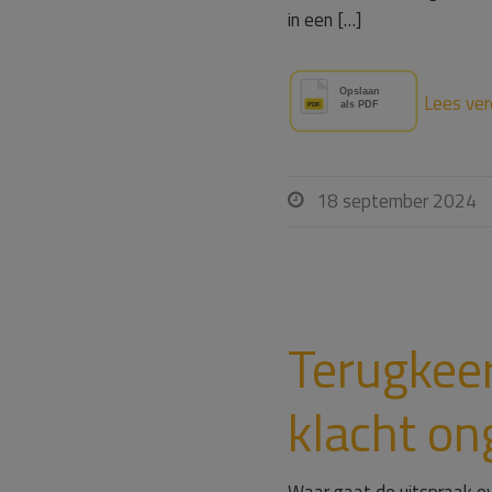
in een […]
Lees ver
18 september 2024

Terugkeer
klacht o