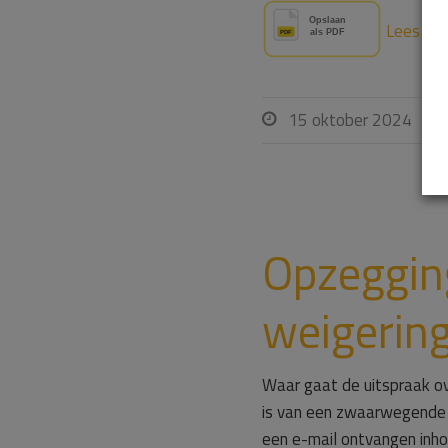
Lees ver
15 oktober 2024

Opzeggin
weigering
Waar gaat de uitspraak ov
is van een zwaarwegende 
een e-mail ontvangen inh