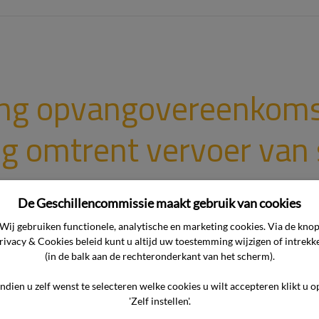
ing opvangovereenkoms
g omtrent vervoer van 
De Geschillencommissie maakt gebruik van cookies
ver? Het geschil betreft de vraag of de ondernemer gerechtig
Wij gebruiken functionele, analytische en marketing cookies. Via de kno
rivacy & Cookies beleid kunt u altijd uw toestemming wijzigen of intrekk
pvang van de zoons van de consument op de Buitenschoolse 
(in de balk aan de rechteronderkant van het scherm).
e beëindigen. In een gesprek, voorafgaand aan het sluiten van d
 geïnformeerd […]
Indien u zelf wenst te selecteren welke cookies u wilt accepteren klikt u o
'Zelf instellen'.