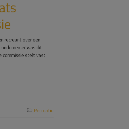
ats
ie
en recreant over een
e ondernemer was dit
e commissie stelt vast
Recreatie
