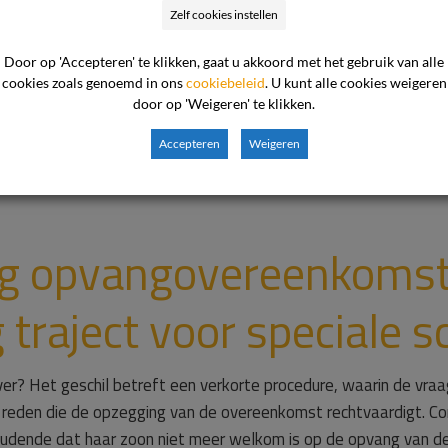
Zelf cookies instellen
der
Door op 'Accepteren' te klikken, gaat u akkoord met het gebruik van alle
cookies zoals genoemd in ons
cookiebeleid
. U kunt alle cookies weigeren
door op 'Weigeren' te klikken.
Accepteren
Weigeren
g opvangovereenkomst
 traject voor speciale s
er? Het geschil betreft een verkorte procedure, waarin de vraa
reden die de opzegging van de overeenkomst rechtvaardigt. Co
oudende dat haar zoon niet meer welkom is op de opvang van d