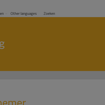
gen
Other languages
Zoeken
g
rnemer