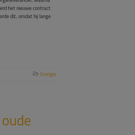
rgieleverancier, waarna
werd het nieuwe contract
rde dit, omdat hij lange
Energie

 oude