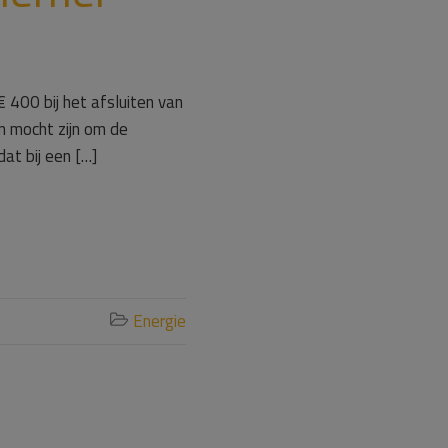
400 bij het afsluiten van
n mocht zijn om de
at bij een […]
Energie
