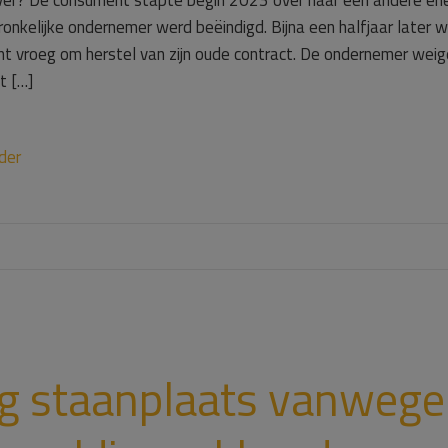
ver? De consument stapte begin 2023 over naar een andere ene
ronkelijke ondernemer werd beëindigd. Bijna een halfjaar later 
nt vroeg om herstel van zijn oude contract. De ondernemer weige
t […]
der
g staanplaats vanwege