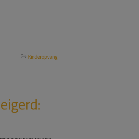
Kinderopvang

eigerd: