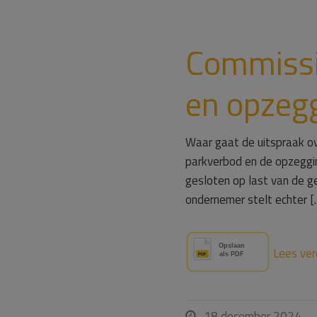
Commissi
en opzegg
Waar gaat de uitspraak ov
parkverbod en de opzeggin
gesloten op last van de ge
ondernemer stelt echter [
Lees ver
18 december 2024
