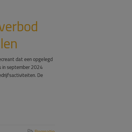
kverbod
len
recreant dat een opgelegd
is in september 2024
rijfsactiviteiten. De
Recreatie
