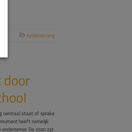
Kinderopvang

 door
chool
g centraal staat of sprake
nsument heeft namelijk
e ondernemer. De zoon zat