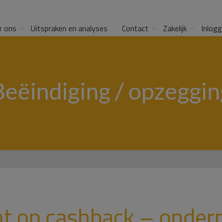
r ons
Uitspraken en analyses
Contact
Zakelijk
Inlog
Beëindiging / opzeggin
ht op cashback – onde