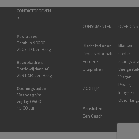
CONTACTGEGEVEN
S
CONSUMENTEN
OVER ONS
Postadres
Postbus 90600
Klacht Indienen
Nieuws
2509 LP Den Haag
Procesinformatie
Contact
Eerdere
Zittingsloc
Bezoekadres
Bordewijklaan 46
Uitspraken
Veelgestel
2591 XR Den Haag
Vragen
Privacy
Openingstijden
ZAKELIJK
Inloggen
Maandag t/m
Other lang
vrijdag 09:00 –
15:00 uur
Aansluiten
Een Geschil