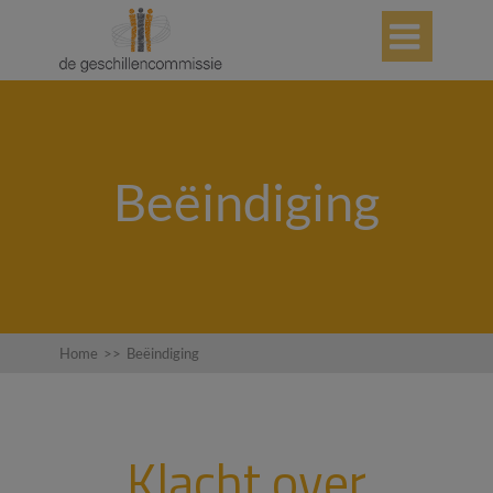

Beëindiging
Home
>>
Beëindiging
Klacht over