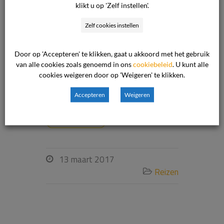
klikt u op 'Zelf instellen'.
verplicht tot het leveren van een
vliegreis voor 3 personen naar
Zelf cookies instellen
Bulgarije met verblijf in een
accommodatie op indeling op basis
Door op 'Accepteren' te klikken, gaat u akkoord met het gebruik
van all inclusive, gedurende de
van alle cookies zoals genoemd in ons
cookiebeleid
. U kunt alle
cookies weigeren door op 'Weigeren' te klikken.
periode van 21 […]
Accepteren
Weigeren
Lees verder
13 maart 2017

Reizen
