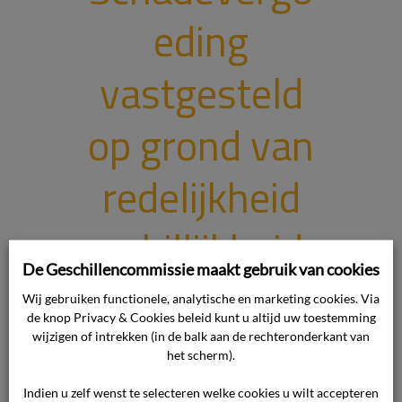
eding
vastgesteld
op grond van
redelijkheid
en billijkheid.
De Geschillencommissie maakt gebruik van cookies
Onderwerp van het geschil Het
Wij gebruiken functionele, analytische en marketing cookies. Via
de knop Privacy & Cookies beleid kunt u altijd uw toestemming
geschil vloeit voort uit een op 16 juli
wijzigen of intrekken (in de balk aan de rechteronderkant van
2016 met de reisorganisator tot
het scherm).
stand gekomen overeenkomst,
waarbij de reisorganisator zich heeft
Indien u zelf wenst te selecteren welke cookies u wilt accepteren