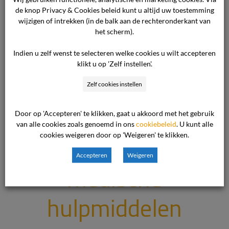
de knop Privacy & Cookies beleid kunt u altijd uw toestemming
wijzigen of intrekken (in de balk aan de rechteronderkant van
16 juli 2025

het scherm).
Energie

Indien u zelf wenst te selecteren welke cookies u wilt accepteren
klikt u op 'Zelf instellen'.
Zelf cookies instellen
Leverancier
Door op 'Accepteren' te klikken, gaat u akkoord met het gebruik
van alle cookies zoals genoemd in ons
cookiebeleid
. U kunt alle
cookies weigeren door op 'Weigeren' te klikken.
van
Accepteren
Weigeren
medische
hulpmiddelen