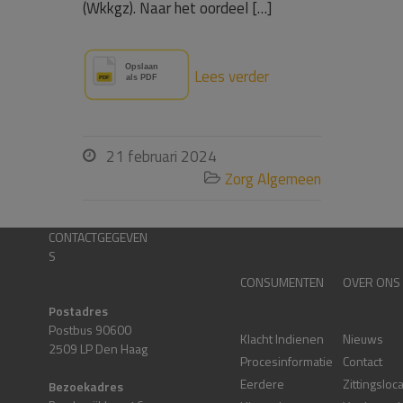
(Wkkgz). Naar het oordeel […]
Lees verder
21 februari 2024

Zorg Algemeen

CONTACTGEGEVEN
S
CONSUMENTEN
OVER ONS
Postadres
Postbus 90600
Klacht Indienen
Nieuws
2509 LP Den Haag
Procesinformatie
Contact
Eerdere
Zittingsloc
Bezoekadres