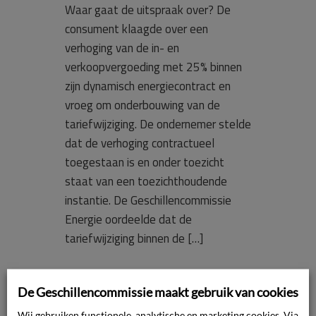
Waar gaat de uitspraak over? De
consument klaagde over een
verhoging van de in- en
verkoopvergoeding met 25% binnen
zijn dynamisch energiecontract en
vroeg om onderbouwing van de
tariefwijziging. De ondernemer stelde
dat de verhoging contractueel
toegestaan is en onder toezicht
staat van een toezichthoudende
instantie. De Geschillencommissie
Energie oordeelde dat de
tariefwijziging binnen de […]
Lees verder
De Geschillencommissie maakt gebruik van cookies
Wij gebruiken functionele, analytische en marketing cookies. Via