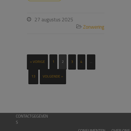
27 augustus 2025

Zonwering

« VORIGE
1
2
3
4
…
13
VOLGENDE »
CONTACTGEGEVEN
S
CONSUMENTEN
OVER ONS