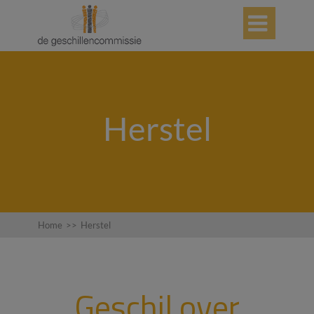

Herstel
Home
>>
Herstel
Geschil over