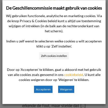
volgens
De Geschillencommissie maakt gebruik van cookies
Wij gebruiken functionele, analytische en marketing cookies. Via
de knop Privacy & Cookies beleid kunt u altijd uw toestemming
commissie
wijzigen of intrekken (in de balk aan de rechteronderkant van
het scherm).
Waar gaat de uitspraak over? De
Indien u zelf wenst te selecteren welke cookies u wilt accepteren
consument boekte een appartement
klikt u op 'Zelf instellen'.
op [eiland] en vroeg vooraf meerdere
Zelf cookies instellen
keren om de toegangscode, maar bij
aankomst bleek het geboekte
Door op 'Accepteren' te klikken, gaat u akkoord met het gebruik
appartement helemaal niet
van alle cookies zoals genoemd in ons
cookiebeleid
. U kunt alle
beschikbaar. Ze was alleen, had een
cookies weigeren door op 'Weigeren' te klikken.
bijna lege telefoon en miste door de
Accepteren
Weigeren
situatie zelfs haar geplande
carnavalsdag. De ondernemer
erkende de fout, maar stelde dat […]