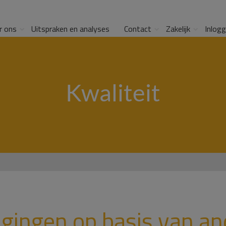
r ons
Uitspraken en analyses
Contact
Zakelijk
Inlog
Kwaliteit
igingen op basis van a