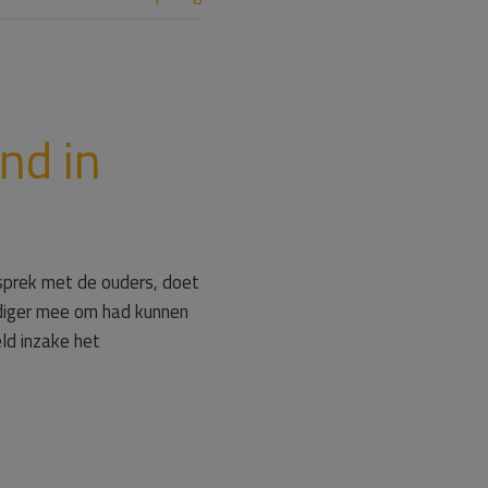
nd in
sprek met de ouders, doet
ldiger mee om had kunnen
ld inzake het