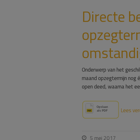
Directe b
opzegterm
omstand
Onderwerp van het geschil
maand opzegtermijn nog éé
open deed, waarna het een
Lees ver
5 mei 2017
