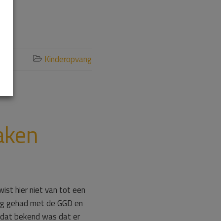
Kinderopvang

aken
st hier niet van tot een
eg gehad met de GGD en
dat bekend was dat er