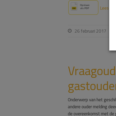
Lees ver
26 februari 2017

Vraagoude
gastoude
Onderwerp van het geschil
andere ouder melding dee
de overeenkomst met de g