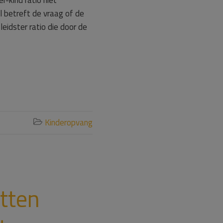
-kind ratio niet
l betreft de vraag of de
eidster ratio die door de
Kinderopvang

tten