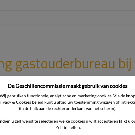
ng gastouderbureau bij 
voldoende
De Geschillencommissie maakt gebruik van cookies
 Het gastouderbureau onderscheidt zich van andere bureaus do
Wij gebruiken functionele, analytische en marketing cookies. Via de kno
rivacy & Cookies beleid kunt u altijd uw toestemming wijzigen of intrekk
nlijke benadering. Echter, de begeleiding van het gastouderbur
(in de balk aan de rechteronderkant van het scherm).
anciële afwikkeling van de overeenkomst, was onvoldoende. Het 
et gastouderbureau voldoende begeleiding heeft geboden gedu
Indien u zelf wenst te selecteren welke cookies u wilt accepteren klikt u o
'Zelf instellen'.