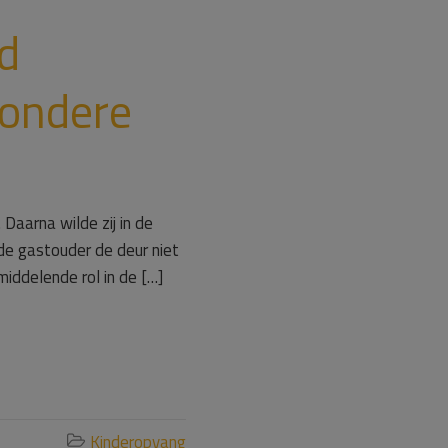
nd
zondere
aarna wilde zij in de
de gastouder de deur niet
iddelende rol in de […]
Kinderopvang
