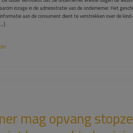
 De ouder vermoedt dat de ondernemer enkele dagen de leidster
aarom inzage in de administratie van de ondernemer. Het geschi
formatie aan de consument dient te verstrekken over de kind-l
[…]
der
er mag opvang stopze