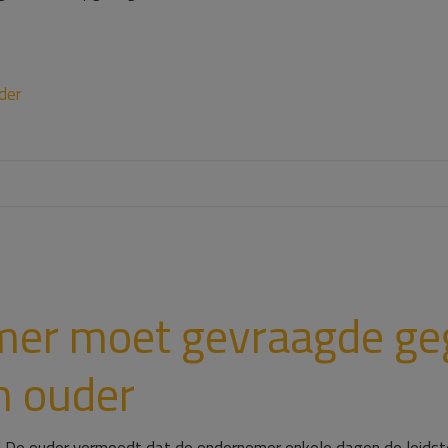
der
er moet gevraagde ge
n ouder