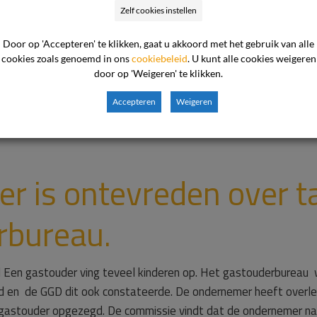
Zelf cookies instellen
der
Door op 'Accepteren' te klikken, gaat u akkoord met het gebruik van alle
cookies zoals genoemd in ons
cookiebeleid
. U kunt alle cookies weigeren
door op 'Weigeren' te klikken.
Accepteren
Weigeren
r is ontevreden over t
rbureau.
 Een gastouder ving teveel kinderen op. Het gastouderbureau wi
d en de GGD dit ook constateerde. De ondernemer heeft overl
astouder opgezegd. De commissie vindt dat de ondernemer na