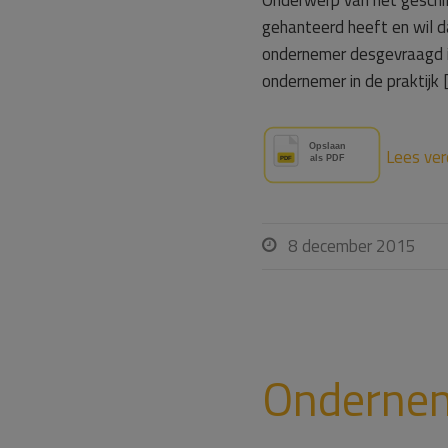
Onderwerp van het geschil
gehanteerd heeft en wil d
ondernemer desgevraagd in
ondernemer in de praktijk 
Lees ver
8 december 2015

Ondernem