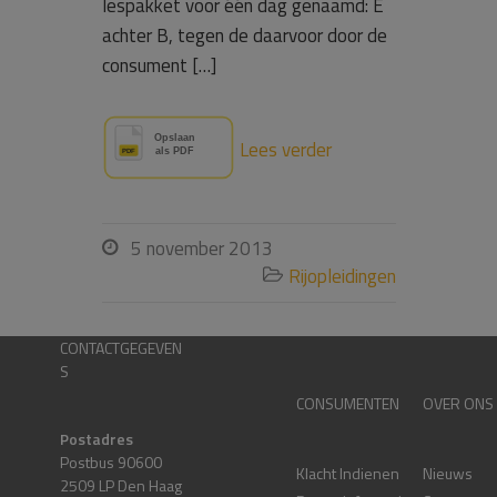
lespakket voor één dag genaamd: E
achter B, tegen de daarvoor door de
consument […]
Lees verder
5 november 2013

Rijopleidingen

CONTACTGEGEVEN
S
CONSUMENTEN
OVER ONS
Postadres
Postbus 90600
Klacht Indienen
Nieuws
2509 LP Den Haag