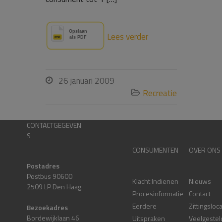
Lees verder
26 januari 2009

Recreatie

CONTACTGEGEVEN
S
CONSUMENTEN
OVER ONS
Postadres
Postbus 90600
Klacht Indienen
Nieuws
2509 LP Den Haag
Procesinformatie
Contact
Eerdere
Zittingsloc
Bezoekadres
Bordewijklaan 46
Uitspraken
Veelgestel