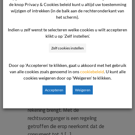
verhuurde
de knop Privacy & Cookies beleid kunt u altijd uw toestemming
wijzigen of intrekken (in de balk aan de rechteronderkant van
zaak
het scherm).
overneemt.
Indien u zelf wenst te selecteren welke cookies u wilt accepteren
klikt u op 'Zelf instellen'.
Zelf cookies instellen
Onderwerp van het geschil Het
geschil betreft de huurprijs van de
Door op 'Accepteren' te klikken, gaat u akkoord met het gebruik
standplaats. Standpunt van de
van alle cookies zoals genoemd in ons
cookiebeleid
. U kunt alle
consument Het standpunt van de
cookies weigeren door op 'Weigeren' te klikken.
consument luidt in hoofdzaak als
Accepteren
Weigeren
volgt. De consument stelt dat de
ondernemer hem ten onrechte huur in
rekening brengt. Met de
rechtsvoorganger is een regeling
getroffen die erop neerkomt dat de
consument tot 1 […]