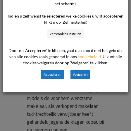
het scherm).
Ook is niet
Indien u zelf wenst te selecteren welke cookies u wilt accepteren
klikt u op 'Zelf instellen'.
gebleken van
Zelf cookies instellen
belangenvers
Door op 'Accepteren' te klikken, gaat u akkoord met het gebruik
van alle cookies zoals genoemd in ons
cookiebeleid
. U kunt alle
trengeling.
cookies weigeren door op 'Weigeren' te klikken.
Accepteren
Weigeren
Onderwerp van de klacht De klacht
betreft de vraag of de beklaagde,
middels de voor hem werkzame
makelaar, als verkopend makelaar
tuchtrechtelijk verwijtbaar heeft
gehandeld jegens de klager, koper, bij
de verkoop van een