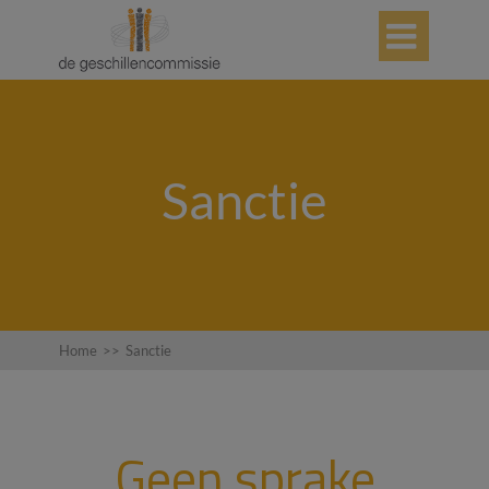

Sanctie
Home
>>
Sanctie
Geen sprake