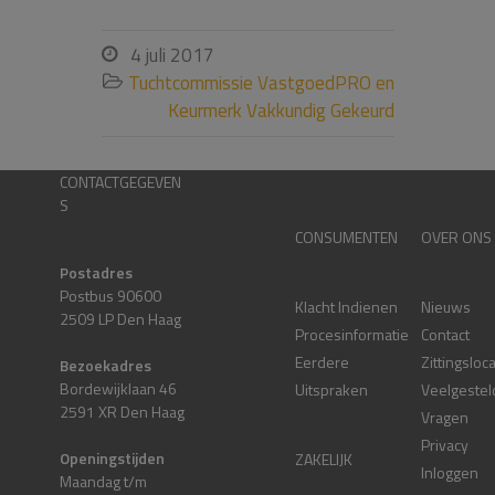
4 juli 2017

Tuchtcommissie VastgoedPRO en

Keurmerk Vakkundig Gekeurd
CONTACTGEGEVEN
S
CONSUMENTEN
OVER ONS
Postadres
Postbus 90600
Klacht Indienen
Nieuws
2509 LP Den Haag
Procesinformatie
Contact
Eerdere
Zittingsloc
Bezoekadres
Bordewijklaan 46
Uitspraken
Veelgestel
2591 XR Den Haag
Vragen
Privacy
Openingstijden
ZAKELIJK
Inloggen
Maandag t/m