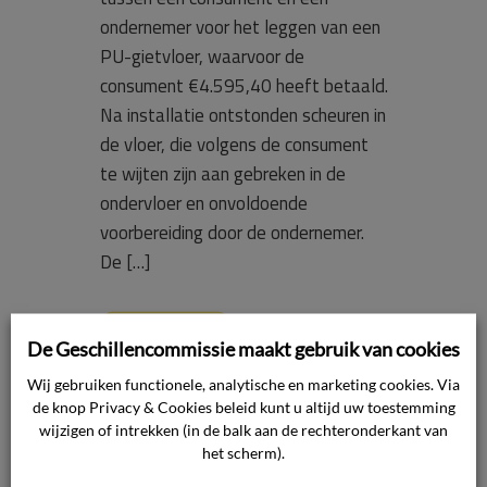
ondernemer voor het leggen van een
PU-gietvloer, waarvoor de
consument €4.595,40 heeft betaald.
Na installatie ontstonden scheuren in
de vloer, die volgens de consument
te wijten zijn aan gebreken in de
ondervloer en onvoldoende
voorbereiding door de ondernemer.
De […]
Lees verder
De Geschillencommissie maakt gebruik van cookies
Wij gebruiken functionele, analytische en marketing cookies. Via
de knop Privacy & Cookies beleid kunt u altijd uw toestemming
wijzigen of intrekken (in de balk aan de rechteronderkant van
3 juli 2024

het scherm).
Afbouw
