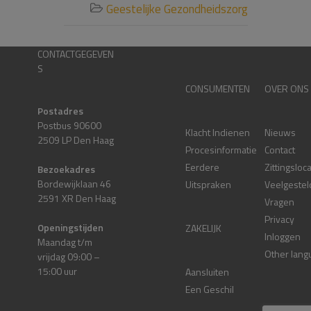
Geestelijke Gezondheidszorg

CONTACTGEGEVEN
S
CONSUMENTEN
OVER ONS
Postadres
Postbus 90600
Klacht Indienen
Nieuws
2509 LP Den Haag
Procesinformatie
Contact
Eerdere
Zittingsloc
Bezoekadres
Bordewijklaan 46
Uitspraken
Veelgestel
2591 XR Den Haag
Vragen
Privacy
Openingstijden
ZAKELIJK
Inloggen
Maandag t/m
Other lang
vrijdag 09:00 –
15:00 uur
Aansluiten
Een Geschil