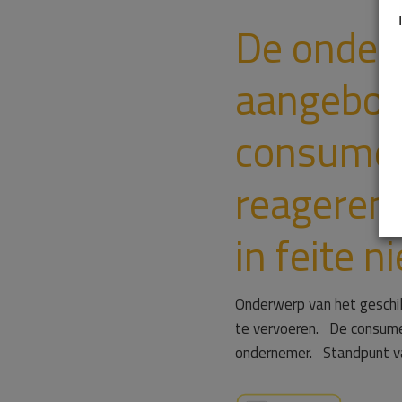
De ondern
aangebode
consument
reageren i
in feite 
Onderwerp van het geschi
te vervoeren. De consume
ondernemer. Standpunt va