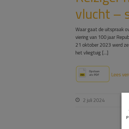
vlucht –
Waar gaat de uitspraak ove
viering van 100 jaar Repub
21 oktober 2023 werd ze 
het vliegtuig […]
Lees ver
2 juli 2024

P