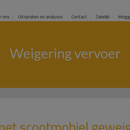
r ons
Uitspraken en analyses
Contact
Zakelijk
Inlog
Weigering vervoer
met scootmobiel gewei