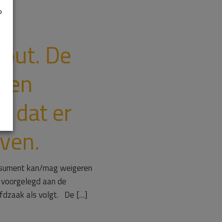
p
es
fout. De
eten
, dat er
aven.
onsument kan/mag weigeren
 voorgelegd aan de
fdzaak als volgt. De […]