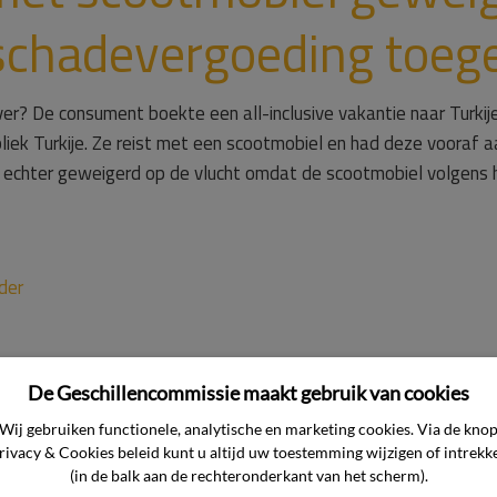
 schadevergoeding toeg
r? De consument boekte een all-inclusive vakantie naar Turkije,
liek Turkije. Ze reist met een scootmobiel en had deze vooraf a
echter geweigerd op de vlucht omdat de scootmobiel volgens h
der
De Geschillencommissie maakt gebruik van cookies
Wij gebruiken functionele, analytische en marketing cookies. Via de kno
rivacy & Cookies beleid kunt u altijd uw toestemming wijzigen of intrekk
(in de balk aan de rechteronderkant van het scherm).