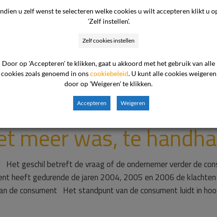
Indien u zelf wenst te selecteren welke cookies u wilt accepteren klikt u o
emer heeft zijn excus
'Zelf instellen'.
n voor zijn gemaakte 
Zelf cookies instellen
Door op 'Accepteren' te klikken, gaat u akkoord met het gebruik van alle
 had hier positief mo
cookies zoals genoemd in ons
cookiebeleid
. U kunt alle cookies weigeren
door op 'Weigeren' te klikken.
n plaats van het geschil
Accepteren
Weigeren
niet meer was, te handh
l Het geschil betreft de vraag of de ondernemer verder de c
nt heeft gedurende de jaren 2004, 2005 en 2006 de klachten
n de consument Het standpunt van de consument luidt in hoo