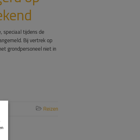
ekend
 speciaal tijdens de
angemeld. Bij vertrek op
et grondpersoneel niet in
Reizen

p
en