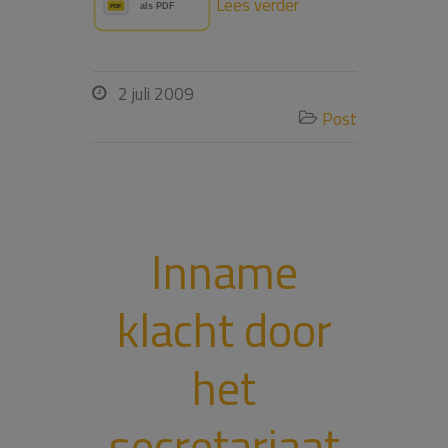
Lees verder
2 juli 2009

Post

Inname
klacht door
het
secretariaat