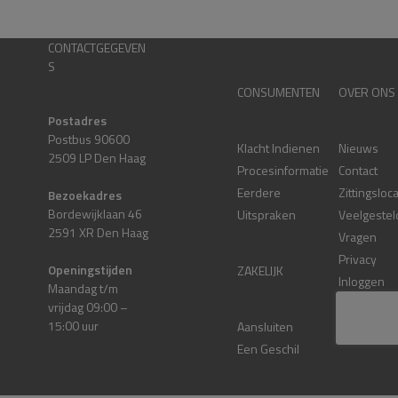
CONTACTGEGEVEN
S
CONSUMENTEN
OVER ONS
Postadres
Postbus 90600
Klacht Indienen
Nieuws
2509 LP Den Haag
Procesinformatie
Contact
Eerdere
Zittingsloc
Bezoekadres
Bordewijklaan 46
Uitspraken
Veelgestel
2591 XR Den Haag
Vragen
Privacy
Openingstijden
ZAKELIJK
Inloggen
Maandag t/m
Other lang
vrijdag 09:00 –
15:00 uur
Aansluiten
Een Geschil