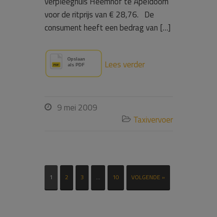
verpleeghuis Heemhof te Apeldoorn
voor de ritprijs van € 28,76. De
consument heeft een bedrag van […]
Lees verder
9 mei 2009

Taxivervoer

1
2
3
…
10
VOLGENDE »