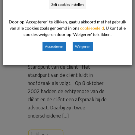
van de
Zelf cookies instellen
advocaat
Door op 'Accepteren' te klikken, gaat u akkoord met het gebruik
van alle cookies zoals genoemd in ons
cookiebeleid
. U kunt alle
cookies weigeren door op 'Weigeren' te klikken.
Onderwerp van het geschil Het
Accepteren
Weigeren
geschil betreft de hoogte van de
declaratie van de advocaat.
Standpunt van de cliënt Het
standpunt van de cliënt luidt in
hoofdzaak als volgt. Op 8 oktober
2002 hadden de echtgenote van de
cliënt en de cliënt een afspraak bij de
advocaat. Daarbij zijn twee
onderscheidene […]