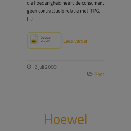
die hoedanigheid heeft de consument
geen contractuele relatie met TPG.
[…]
Lees verder
2 juli 2009

Post

Hoewel