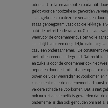
adequaat te laten aansluiten opdat dit door
geldt voor de noodzakelijk geworden vervang
– aangeboden om deze te vervangen door een
staat genoegzaam vast dat die lekkage is v
nabij de betreffende radiator. Ook staat va
waarvoor de ondernemer dus ten volle aanspr
is en blijft voor een deugdelijke nakoming va
casu een onderaannemer. De consument wens
met bijbehorende ondergrond. Dat recht kan 
en zulks is door de ondernemer ook niet we
beperken door de laminaatvloer open te mak
boven de vloer waarschijnlijk voorkomen en 
consument maar de ondernemer had aanstond
verdere schade te voorkomen. Dat is niet geb
ook nu niet aannemelijk is geworden dat de
ondernemer is dan ook gehouden om niet all