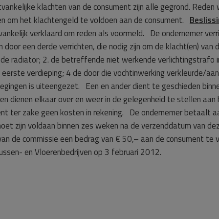
vankelijke klachten van de consument zijn alle gegrond. Rede
en om het klachtengeld te voldoen aan de consument.
Besliss
vankelijk verklaard om reden als voormeld. De ondernemer verric
oor een derde verrichten, die nodig zijn om de klacht(en) van 
 radiator; 2. de betreffende niet werkende verlichtingstrafo i
eerste verdieping; 4 de door die vochtinwerking verkleurde/a
rwegingen is uiteengezet. Een en ander dient te geschieden binn
n dienen elkaar over en weer in de gelegenheid te stellen aan hu
t ter zake geen kosten in rekening. De ondernemer betaalt a
oet zijn voldaan binnen zes weken na de verzenddatum van dez
an de commissie een bedrag van € 50,– aan de consument te v
ussen- en Vloerenbedrijven op 3 februari 2012.