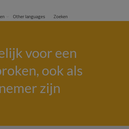
gen
Other languages
Zoeken
elijk voor een
roken, ook als
emer zijn