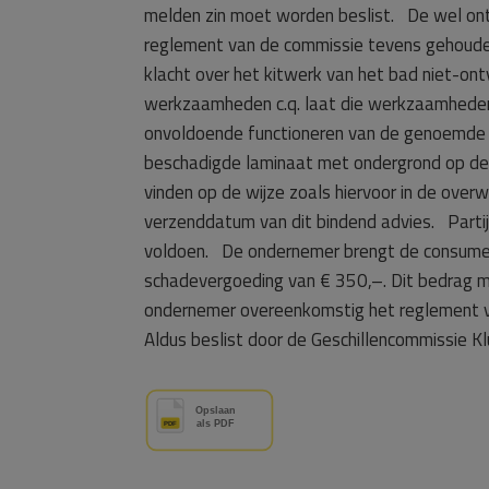
melden zin moet worden beslist. De wel ont
reglement van de commissie tevens gehoud
klacht over het kitwerk van het bad niet-ont
werkzaamheden c.q. laat die werkzaamheden d
onvoldoende functioneren van de genoemde de
beschadigde laminaat met ondergrond op de 
vinden op de wijze zoals hiervoor in de ove
verzenddatum van dit bindend advies. Partije
voldoen. De ondernemer brengt de consumen
schadevergoeding van € 350,–. Dit bedrag m
ondernemer overeenkomstig het reglement v
Aldus beslist door de Geschillencommissie Kl