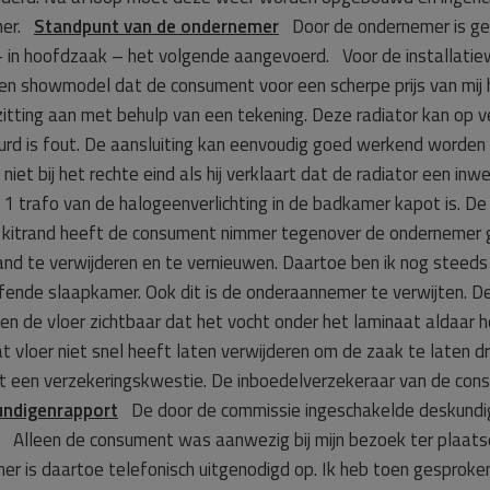
emer.
Standpunt van de ondernemer
Door de ondernemer is geen
– in hoofdzaak – het volgende aangevoerd. Voor de installat
n showmodel dat de consument voor een scherpe prijs van mij he
 zitting aan met behulp van een tekening. Deze radiator kan op 
urd is fout. De aansluiting kan eenvoudig goed werkend worden
niet bij het rechte eind als hij verklaart dat de radiator een i
1 trafo van de halogeenverlichting in de badkamer kapot is. De
e kitrand heeft de consument nimmer tegenover de ondernemer gek
rand te verwijderen en te vernieuwen. Daartoe ben ik nog steeds
fende slaapkamer. Ook dit is de onderaannemer te verwijten. D
ven de vloer zichtbaar dat het vocht onder het laminaat aldaar 
t vloer niet snel heeft laten verwijderen om de zaak te laten 
 dit een verzekeringskwestie. De inboedelverzekeraar van de con
ndigenrapport
De door de commissie ingeschakelde deskundige 
 Alleen de consument was aanwezig bij mijn bezoek ter plaatse
mer is daartoe telefonisch uitgenodigd op. Ik heb toen gespro