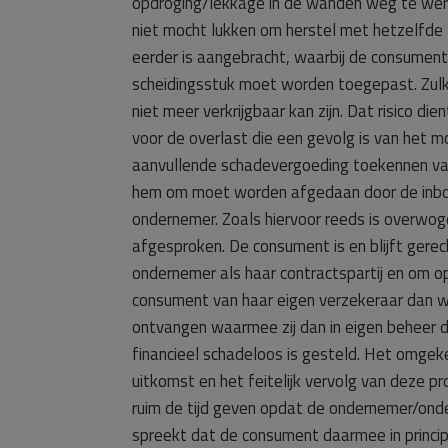
opdroging/lekkage in de wanden weg te werk
niet mocht lukken om herstel met hetzelfde 
eerder is aangebracht, waarbij de consument 
scheidingsstuk moet worden toegepast. Zulks
niet meer verkrijgbaar kan zijn. Dat risico
voor de overlast die een gevolg is van het
aanvullende schadevergoeding toekennen van
hem om moet worden afgedaan door de inboe
ondernemer. Zoals hiervoor reeds is overwoge
afgesproken. De consument is en blijft gere
ondernemer als haar contractspartij en om op
consument van haar eigen verzekeraar dan w
ontvangen waarmee zij dan in eigen beheer 
financieel schadeloos is gesteld. Het omgek
uitkomst en het feitelijk vervolg van deze 
ruim de tijd geven opdat de ondernemer/ond
spreekt dat de consument daarmee in principe