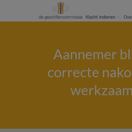
Klacht indienen
Ove
Aannemer blij
correcte nako
werkzaam