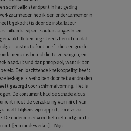
 schriftelijk standpunt in het geding
iewerkzaamheden heb ik een onderaannemer in
eft gekocht) is door de installateur
verschillende wijzen worden aangesloten.
 gemaakt. Ik ben nog steeds bereid om dat
nwendige constructiefout heeft die een goede
 ondernemer is bereid die te vervangen, en
laagd. Ik vind dat principieel, want ik ben
 bereid. Een loszittende knelkoppeling heeft
eze lekkage is verholpen door het aandraaien
heeft gezorgd voor schimmelvorming. Het is
drogen. De consument had de schade aldus
sument moet de verzekering van mij of van
heeft blijkens zijn rapport, voor zover
. De ondernemer vond het niet nodig om bij
ken met [een medewerker]. Mijn