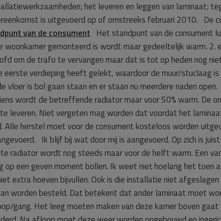
tallatiewerkzaamheden; het leveren en leggen van laminaat; t
 overeenkomst is uitgevoerd op of omstreeks februari 2010. D
dpunt van de consument
Het standpunt van de consument luid
n de woonkamer gemonteerd is wordt maar gedeeltelijk warm. 2. e
fd om de trafo te vervangen maar dat is tot op heden nog niet 
de eerste verdieping heeft gelekt, waardoor de muur/stuclaag is
e vloer is bol gaan staan en er staan nu meerdere naden open.
ziens wordt de betreffende radiator maar voor 50% warm. De on
 te leveren. Niet vergeten mag worden dat voordat het laminaa
d. Alle herstel moet voor de consument kosteloos worden uitge
voerd. Ik blijf bij wat door mij is aangevoerd. Op zich is juist 
te radiator wordt nog steeds maar voor de helft warm. Een van
ng op een geven moment bollen. Ik weet niet hoelang het toen a
et extra hoeven bijvullen. Ook is die installatie niet afgeslagen
 kan worden besteld. Dat betekent dat ander laminaat moet wo
rloop/gang. Het leeg moeten maken van deze kamer boven gaat 
derd. Na afloop moet deze weer worden opgebouwd en ingeri