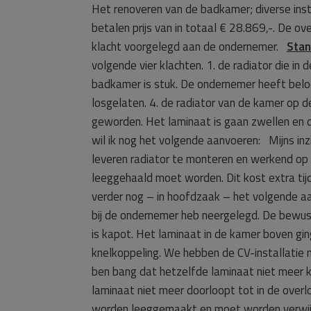
Het renoveren van de badkamer; diverse ins
betalen prijs van in totaal € 28.869,-. De
klacht voorgelegd aan de ondernemer.
Stan
volgende vier klachten. 1. de radiator die i
badkamer is stuk. De ondernemer heeft beloo
losgelaten. 4. de radiator van de kamer op 
geworden. Het laminaat is gaan zwellen en d
wil ik nog het volgende aanvoeren: Mijns in
leveren radiator te monteren en werkend op
leeggehaald moet worden. Dit kost extra tij
verder nog – in hoofdzaak – het volgende aange
bij de ondernemer heb neergelegd. De bewus
is kapot. Het laminaat in de kamer boven gi
knelkoppeling. We hebben de CV-installatie ni
ben bang dat hetzelfde laminaat niet meer
laminaat niet meer doorloopt tot in de ove
worden leeggemaakt en moet worden verwij