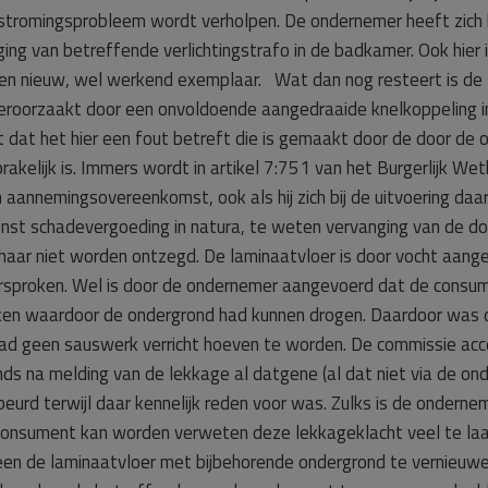
stromingsprobleem wordt verholpen. De ondernemer heeft zich h
ing van betreffende verlichtingstrafo in de badkamer. Ook hie
 nieuw, wel werkend exemplaar. Wat dan nog resteert is de le
eroorzaakt door een onvoldoende aangedraaide knelkoppeling in
st dat het hier een fout betreft die is gemaakt door de door 
akelijk is. Immers wordt in artikel 7:751 van het Burgerlijk W
n aannemingsovereenkomst, ook als hij zich bij de uitvoering daa
t schadevergoeding in natura, te weten vervanging van de doo
haar niet worden ontzegd. De laminaatvloer is door vocht aange
ersproken. Wel is door de ondernemer aangevoerd dat de consu
en waardoor de ondergrond had kunnen drogen. Daardoor was d
had geen sauswerk verricht hoeven te worden. De commissie acce
s na melding van de lekkage al datgene (al dat niet via de 
eurd terwijl daar kennelijk reden voor was. Zulks is de ondernem
 consument kan worden verweten deze lekkageklacht veel te la
een de laminaatvloer met bijbehorende ondergrond te vernieuw