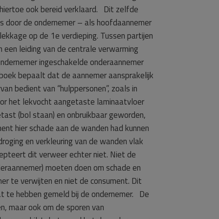
iertoe ook bereid verklaard. Dit zelfde
r is door de ondernemer – als hoofdaannemer
kkage op de 1e verdieping. Tussen partijen
 een leiding van de centrale verwarming
de ondernemer ingeschakelde onderaannemer
etboek bepaalt dat de aannemer aansprakelijk
rvan bedient van “hulppersonen”, zoals in
r het lekvocht aangetaste laminaatvloer
tast (bol staan) en onbruikbaar geworden,
ment hier schade aan de wanden had kunnen
roging en verkleuring van de wanden vlak
pteert dit verweer echter niet. Niet de
onderaannemer) moeten doen om schade en
er te verwijten en niet de consument. Dit
at te hebben gemeld bij de ondernemer. De
en, maar ook om de sporen van