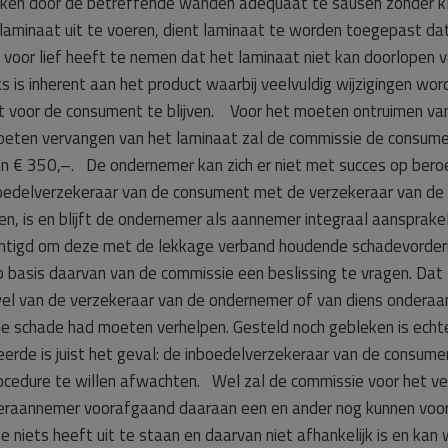
en door de betreffende wanden adequaat te sausen zonder kleu
laminaat uit te voeren, dient laminaat te worden toegepast da
voor lief heeft te nemen dat het laminaat niet kan doorlopen v
 is inherent aan het product waarbij veelvuldig wijzigingen w
 dient voor de consument te blijven. Voor het moeten ontruimen 
 moeten vervangen van het laminaat zal de commissie de consum
 € 350,–. De ondernemer kan zich er niet met succes op bero
delverzekeraar van de consument met de verzekeraar van de o
n, is en blijft de ondernemer als aannemer integraal aansprakel
chtigd om deze met de lekkage verband houdende schadevorderin
 basis daarvan van de commissie een beslissing te vragen. Dat zo
el van de verzekeraar van de ondernemer of van diens onderaa
de schade had moeten verhelpen. Gesteld noch gebleken is echt
eerde is juist het geval: de inboedelverzekeraar van de consum
procedure te willen afwachten. Wel zal de commissie voor het 
eraannemer voorafgaand daaraan een en ander nog kunnen voorl
 niets heeft uit te staan en daarvan niet afhankelijk is en ka