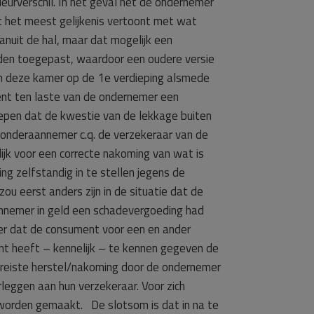
rverschil. In het geval het de ondernemer
t het meest gelijkenis vertoont met wat
anuit de hal, maar dat mogelijk een
orden toegepast, waardoor een oudere versie
van deze kamer op de 1e verdieping alsmede
ent ten laste van de ondernemer een
epen dat de kwestie van de lekkage buiten
nderaannemer c.q. de verzekeraar van de
ijk voor een correcte nakoming van wat is
g zelfstandig in te stellen jegens de
u eerst anders zijn in de situatie dat de
nnemer in geld een schadevergoeding had
er dat de consument voor een en ander
ent heeft – kennelijk – te kennen gegeven de
vereiste herstel/nakoming door de ondernemer
eggen aan hun verzekeraar. Voor zich
n worden gemaakt. De slotsom is dat in na te