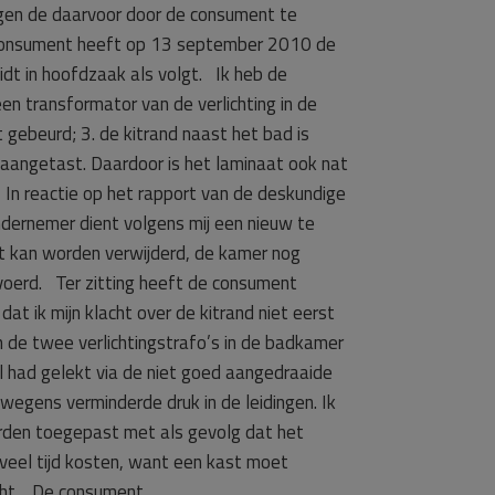
egen de daarvoor door de consument te
e consument heeft op 13 september 2010 de
t in hoofdzaak als volgt. Ik heb de
en transformator van de verlichting in de
gebeurd; 3. de kitrand naast het bad is
 aangetast. Daardoor is het laminaat ook nat
 In reactie op het rapport van de deskundige
dernemer dient volgens mij een nieuw te
t kan worden verwijderd, de kamer nog
voerd. Ter zitting heeft de consument
dat ik mijn klacht over de kitrand niet eerst
 de twee verlichtingstrafo’s in de badkamer
l had gelekt via de niet goed aangedraaide
 wegens verminderde druk in de leidingen. Ik
rden toegepast met als gevolg dat het
veel tijd kosten, want een kast moet
cht. De consument