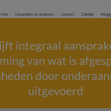
r ons
Uitspraken en analyses
Contact
Zakelijk
Inlog
ft integraal aansprak
ming van wat is afgesp
heden door onderaann
uitgevoerd