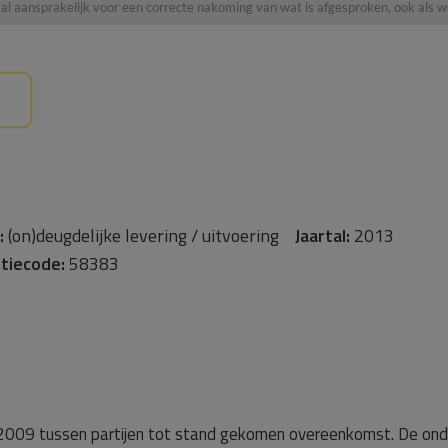
aal aansprakelijk voor een correcte nakoming van wat is afgesproken, ook al
:
(on)deugdelijke levering / uitvoering
Jaartal:
2013
tiecode:
58383
r 2009 tussen partijen tot stand gekomen overeenkomst. De onde