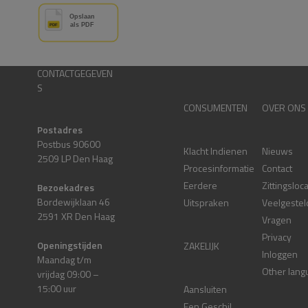
CONTACTGEGEVEN
S
CONSUMENTEN
OVER ONS
Postadres
Postbus 90600
Klacht Indienen
Nieuws
2509 LP Den Haag
Procesinformatie
Contact
Eerdere
Zittingsloc
Bezoekadres
Bordewijklaan 46
Uitspraken
Veelgestel
2591 XR Den Haag
Vragen
Privacy
Openingstijden
ZAKELIJK
Inloggen
Maandag t/m
Other lang
vrijdag 09:00 –
15:00 uur
Aansluiten
Een Geschil