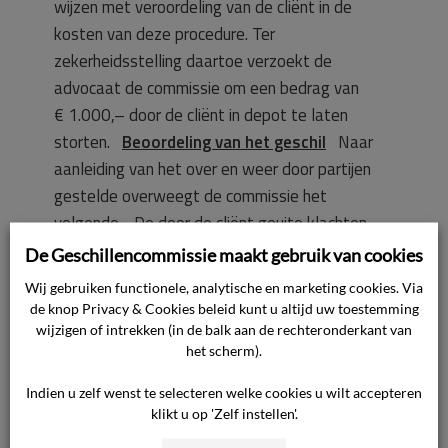
wijzen met veroordeling van de cliënt in de
kosten van deze procedure. Ter
zekerheidsstelling daartoe verzoekt de
advocaat de commissie om een bedrag van
€ 1.000,– door de cliënt in depot te laten
storten.
Beoordeling van het geschil
Naar
aanleiding van het over en weer door partijen
gestelde overweegt de commissie het
volgende. De door de cliënt geuite klachten
hebben betrekking op de kwaliteit van de
De Geschillencommissie maakt gebruik van cookies
dienstverlening door de advocaat. In
Wij gebruiken functionele, analytische en marketing cookies. Via
september 2009 heeft de cliënt zich tot de
de knop Privacy & Cookies beleid kunt u altijd uw toestemming
advocaat gewend voor het indienen van een
wijzigen of intrekken (in de balk aan de rechteronderkant van
het scherm).
verzoek tot wijziging van de door de cliënt te
betalen kinderalimentatie. Bij
Indien u zelf wenst te selecteren welke cookies u wilt accepteren
echtscheidingsconvenant van
klikt u op 'Zelf instellen'.
11 december 1999 hebben partijen destijds