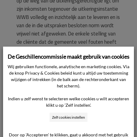
op de weg van de uitkeringsgerechtigde ligt om
zijn inkomsten tegenover de uitkeringsinstantie
WWB volledig en inzichtelijk aan te leveren en is
van de in die uitspraken besloten norm wordt
vrijwel niet afgeweken. De enkele stelling van
de cliënte dat de gemeente veel fouten heeft
gemaakt, was dan ook onvoldoende om aan te
De Geschillencommissie maakt gebruik van cookies
nemen dat zij in hoger beroep een kans van
slagen zou hebben. Daarnaast heeft in de
Wij gebruiken functionele, analytische en marketing cookies. Via
de knop Privacy & Cookies beleid kunt u altijd uw toestemming
beslissing van de advocaat ook een rol
wijzigen of intrekken (in de balk aan de rechteronderkant van
gespeeld dat wat de uitkomst in hoger beroep
het scherm).
ook zou zijn, de beslissing van de gemeente tot
terugvordering, naar het oordeel van de
Indien u zelf wenst te selecteren welke cookies u wilt accepteren
klikt u op 'Zelf instellen'.
advocaat in stand zijn gebleven. Dit laatste
brengt de advocaat tot zijn argument in deze
Zelf cookies instellen
dat de cliënte als gevolg van zijn handelen geen
schade heeft geleden. De advocaat betreurt
Door op 'Accepteren' te klikken, gaat u akkoord met het gebruik