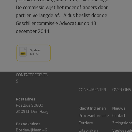
De commissie wijst het meer of anders door
partijen verlangde af. Aldus beslist door de
Geschillencommissie Advocatuur op 13
december 2011.
CONTACTGEGEVEN
S
CONSUMENTEN
OVER ONS
Postadres
Postbus 90600
Klacht Indienen
Nieuws
2509 LP Den Haag
Procesinformatie
Contact
Eerdere
Zittingsloc
Bezoekadres
Bordewijklaan 46
Uitspraken
Veelgestel