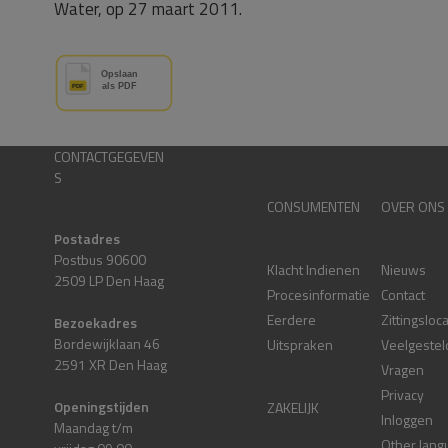
Water, op 27 maart 2011.
CONTACTGEGEVEN
S
CONSUMENTEN
OVER ONS
Postadres
Postbus 90600
Klacht Indienen
Nieuws
2509 LP Den Haag
Procesinformatie
Contact
Eerdere
Zittingsloc
Bezoekadres
Bordewijklaan 46
Uitspraken
Veelgestel
2591 XR Den Haag
Vragen
Privacy
Openingstijden
ZAKELIJK
Inloggen
Maandag t/m
Other lang