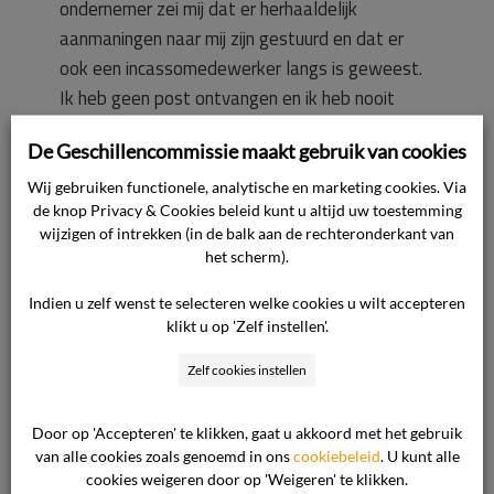
ondernemer zei mij dat er herhaaldelijk
aanmaningen naar mij zijn gestuurd en dat er
ook een incassomedewerker langs is geweest.
Ik heb geen post ontvangen en ik heb nooit
iemand gezien. Er zijn geen berichten
De Geschillencommissie maakt gebruik van cookies
achtergelaten. De afsluiting kwam dus voor mij
als een volkomen verrassing. Ik heb de
Wij gebruiken functionele, analytische en marketing cookies. Via
de knop Privacy & Cookies beleid kunt u altijd uw toestemming
ondernemer bij herhaling gevraagd de in
wijzigen of intrekken (in de balk aan de rechteronderkant van
rekening gebrachte kosten van afsluiting en
het scherm).
heraansluiting te crediteren, maar de
ondernemer is daartoe niet bereid en heeft mij
Indien u zelf wenst te selecteren welke cookies u wilt accepteren
klikt u op 'Zelf instellen'.
naar de commissie verwezen. De consument
verlangt terugbetaling van de in rekening
Zelf cookies instellen
gebrachte kosten van afsluiting en
heraansluiting.
Standpunt van de ondernemer
Door op 'Accepteren' te klikken, gaat u akkoord met het gebruik
Het standpunt van de ondernemer luidt in
van alle cookies zoals genoemd in ons
cookiebeleid
. U kunt alle
cookies weigeren door op 'Weigeren' te klikken.
hoofdzaak als volgt.
Op 12 maart 2011