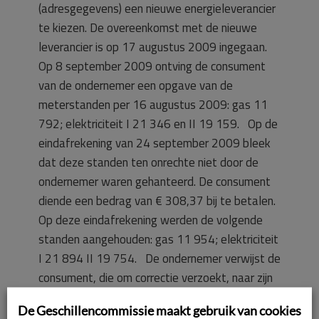
(adresgegevens) een nieuwe energieleverancier
te kiezen. De overeenkomst met de nieuwe
leverancier is op 17 augustus 2009 ingegaan.
Op 8 september 2009 ontving de consument
van de ondernemer een opgave van de
meterstanden per 16 augustus 2009: gas 11
792; elektriciteit I 21 346 en II 19 159. Op de
eindafrekening van 24 september 2009 bleek
dat deze standen ten onrechte niet door de
ondernemer waren gehanteerd. De consument
diende een bedrag van € 308,37 bij te betalen.
Op deze eindafrekening werden de volgende
standen aangehouden: gas 11 954; elektriciteit
I 21 894 II 19 754. De ondernemer verwijst de
consument, die om correctie verzoekt, naar zijn
nieuwe energieleverancier. Deze geeft aan dat
De Geschillencommissie maakt gebruik van cookies
geen correctie mogelijk is. Ter zitting heeft de