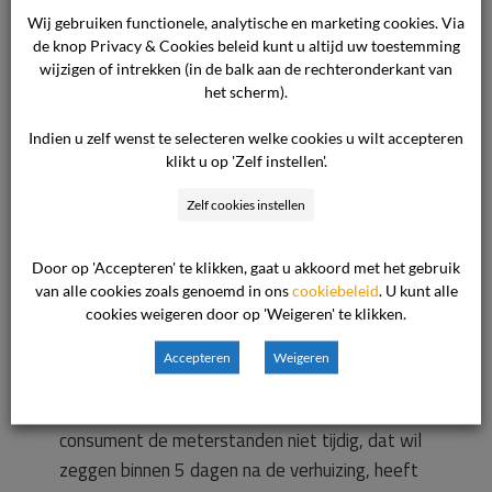
consument verder nog – in hoofdzaak – het
Wij gebruiken functionele, analytische en marketing cookies. Via
de knop Privacy & Cookies beleid kunt u altijd uw toestemming
volgende aangevoerd. De consument heeft
wijzigen of intrekken (in de balk aan de rechteronderkant van
geklaagd en daarbij aangegeven dat er sprake
het scherm).
was van geschatte standen, terwijl de
Indien u zelf wenst te selecteren welke cookies u wilt accepteren
werkelijke standen voorhanden waren. De
klikt u op 'Zelf instellen'.
consument blijft bij zijn relaas van 14 januari
2010 en verzoekt de commissie de ondernemer
Zelf cookies instellen
op te dragen de betreffende eindnota’s te
corrigeren aan de hand van de daarin genoemde
Door op 'Accepteren' te klikken, gaat u akkoord met het gebruik
meterstanden.
Standpunt van de ondernemer
van alle cookies zoals genoemd in ons
cookiebeleid
. U kunt alle
cookies weigeren door op 'Weigeren' te klikken.
Het standpunt van de ondernemer luidt in
hoofdzaak als volgt. Bij brief van 22 oktober
Accepteren
Weigeren
2009, betreffende de (adresgegevens), laat de
ondernemer aan de consument weten dat de
consument de meterstanden niet tijdig, dat wil
zeggen binnen 5 dagen na de verhuizing, heeft