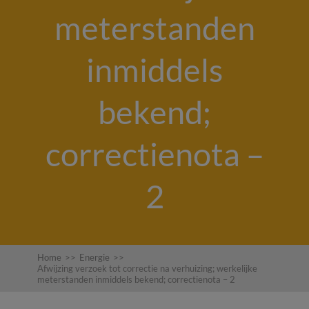
meterstanden
inmiddels
bekend;
correctienota –
2
Home
>>
Energie
>>
Afwijzing verzoek tot correctie na verhuizing; werkelijke
meterstanden inmiddels bekend; correctienota – 2