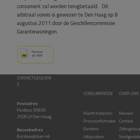
consument zal worden terugbetaald. Dit
arbitraal vonnis is gewezen te Den Haag op 8
augustus 2011 door de Geschillencommissie
Garantiewoningen.
CONTACTGEGEVEN
S
CONSUMENTEN
OVER ONS
Postadres
Postbus 90600
Klacht Indienen
Nieuws
2509 LP Den Haag
Procesinformatie
Contact
Eerdere
Zittingsloc
Bezoekadres
Bordewijklaan 46
Uitspraken
Veelgestel