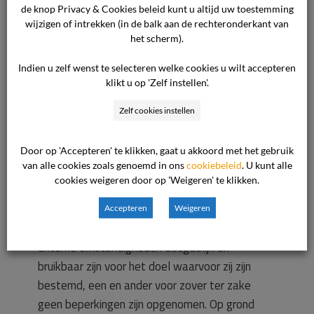
behorende situatietekening naar de eisen van
de knop Privacy & Cookies beleid kunt u altijd uw toestemming
goed en deugdelijk werk en met inachtneming
wijzigen of intrekken (in de balk aan de rechteronderkant van
van de voorschriften van overheid en
het scherm).
nutsbedrijven. De woning aan [adres woning] is
Indien u zelf wenst te selecteren welke cookies u wilt accepteren
op 16 juni 2005 opgeleverd. Tevens is op
klikt u op 'Zelf instellen'.
genoemde koop-/aannemingsovereenkomst
Zelf cookies instellen
eerdergenoemde garantieregeling van
toepassing verklaard. Op grond van de van
toepassing zijnde artikelen van de
Door op 'Accepteren' te klikken, gaat u akkoord met het gebruik
van alle cookies zoals genoemd in ons
cookiebeleid
. U kunt alle
garantieregeling heeft de ondernemer aan de
cookies weigeren door op 'Weigeren' te klikken.
consument gegarandeerd dat de toegepaste
constructies, materialen, onderdelen en
Accepteren
Weigeren
installaties onder redelijkerwijs te voorziene
externe omstandigheden deugdelijk en
bruikbaar zijn voor het doel waarvoor zij zijn
bestemd, een en ander voor zover ter zake
geen beperkingen zijn opgenomen. Op grond