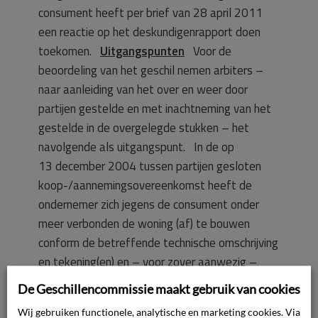
consument heeft per brief van 28 april 2011
een reactie op het deskundigenrapport doen
toekomen.
Uitgangspunten
Voor de
beoordeling van het geschil nemen arbiters –
naar aanleiding van het over en weer door
partijen gestelde en met inachtneming van het
gestelde in de overgelegde stukken – het
navolgende als uitgangspunt. In de op
13 december 2004 tussen partijen gesloten
koop-/aannemingsovereenkomst heeft de
ondernemer zich jegens de consument onder
meer verbonden de woning (af) te bouwen
conform de betreffende technische omschrijving
en tekening(en) en – voor zover aanwezig –
staten van wijzigingen, zoals aangegeven op de
De Geschillencommissie maakt gebruik van cookies
bij de koop-/aannemingsovereenkomst
Wij gebruiken functionele, analytische en marketing cookies. Via