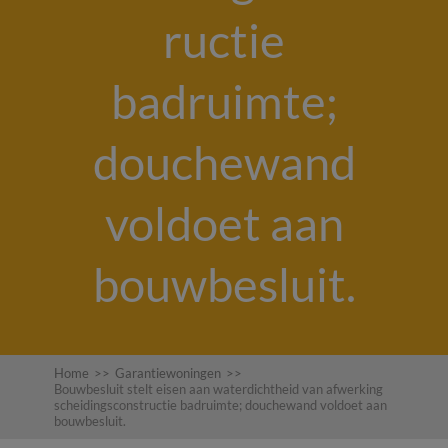
ructie
badruimte;
douchewand
voldoet aan
bouwbesluit.
Home
>>
Garantiewoningen
>>
Bouwbesluit stelt eisen aan waterdichtheid van afwerking
scheidingsconstructie badruimte; douchewand voldoet aan
bouwbesluit.