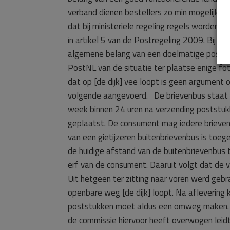
verband dienen bestellers zo min mogelijk a
dat bij ministeriële regeling regels worden 
in artikel 5 van de Postregeling 2009. Bij h
algemene belang van een doelmatige postbezo
PostNL van de situatie ter plaatse enige fot
dat op [de dijk] vee loopt is geen argument
volgende aangevoerd. De brievenbus staat n
week binnen 24 uren na verzending poststuk
geplaatst. De consument mag iedere brievenb
van een gietijzeren buitenbrievenbus is toe
de huidige afstand van de buitenbrievenbus 
erf van de consument. Daaruit volgt dat de 
Uit hetgeen ter zitting naar voren werd gebra
openbare weg [de dijk] loopt. Na aflevering 
poststukken moet aldus een omweg maken. Het
de commissie hiervoor heeft overwogen leidt 