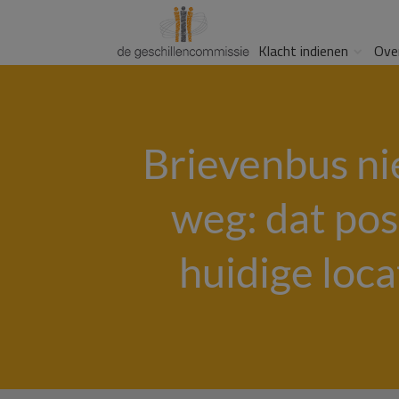
Klacht indienen
Ove
Brievenbus ni
weg: dat pos
huidige loca