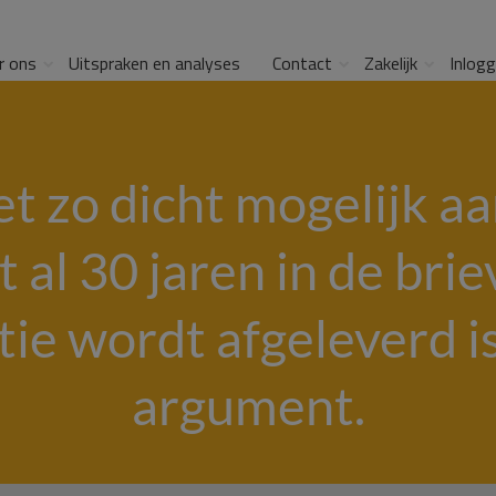
r ons
Uitspraken en analyses
Contact
Zakelijk
Inlog
et zo dicht mogelijk a
t al 30 jaren in de bri
tie wordt afgeleverd i
argument.