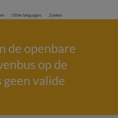
gen
Other languages
Zoeken
an de openbare
evenbus op de
s geen valide