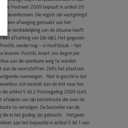
rt. De Postwet 2009 bepaalt in artikel 20
n brievenbussen. Die regels zijn vastgelegd
kkelijk een afweging gemaakt van het
Ter verduidelijking van de situatie heeft
n een aftakking van [de dijk]. Het gegeven
t PostNL verder nog – in hoofdzaak – het
e leveren. PostNL levert zes dagen per
venbus aan de openbare weg te worden
 aan de voorschriften. Zelfs het plaatsen
olgende overwogen. Niet in geschil is dat
venbus zich bevindt aan de inrit naar het
ie artikel 5 lid 2 Postregeling 2009 stelt.
t afwijken van zijn bestelroute die over de
lroute te vervolgen. De besteller van de
 die in het geding zijn gebracht. Hetgeen
ldoet aan het bepaalde in artikel 5 lid 1 van