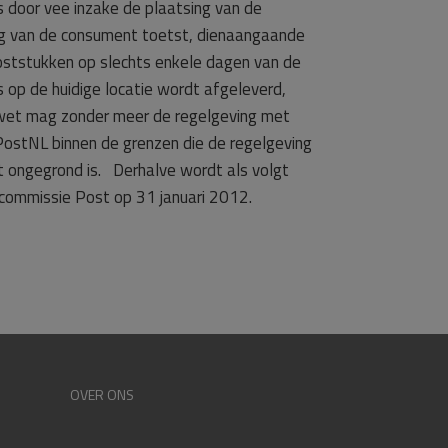
door vee inzake de plaatsing van de
ling van de consument toetst, dienaangaande
oststukken op slechts enkele dagen van de
 op de huidige locatie wordt afgeleverd,
e wet mag zonder meer de regelgeving met
PostNL binnen de grenzen die de regelgeving
t ongegrond is. Derhalve wordt als volgt
commissie Post op 31 januari 2012.
OVER ONS