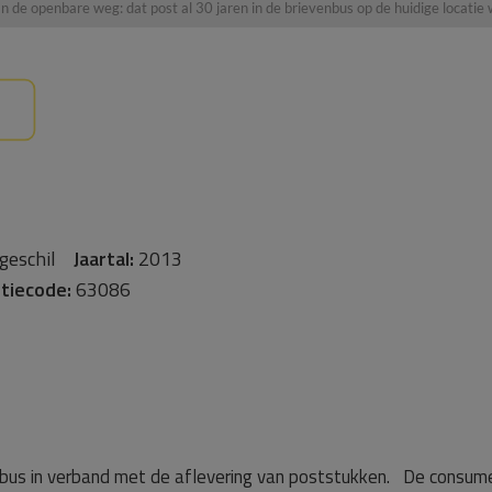
an de openbare weg: dat post al 30 jaren in de brievenbus op de huidige locatie
sgeschil
Jaartal:
2013
tiecode:
63086
enbus in verband met de aflevering van poststukken. De consum