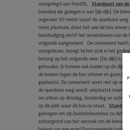
voorgelegd aan PostNL.
Standpunt van d
boerderij die gelegen is aan [de dijk]. De b
ongeveer 30 meter vanaf de openbare weg. D
moet plaatsen, duwt het vee de bus omver o
beschadiging en/of het omverduwen van de b
volgende aangevoerd. De consument heeft zij
voorgelezen, brengt hij het stuk in het gedi
betoog op het volgende neer. [De dijk] is ee
gehouden. Er kunnen ook koeien op de dijk l
de koeien tegen de bus schuren en gaan post
P
geplaatst. De consument weet niet op welke 
de openbare weg wordt verplaatst moet de be
om alleen op dinsdag, donderdag en zaterda
op de plek waar de bus nu staat.
Standpun
gekregen om zijn buitenbrievenbus zo dicht 
achtergrond van het verzoek om de brievenbu
belang van een goed functionerende landelij