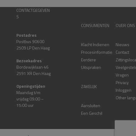
CONTACTGEGEVEN
S
CONSUMENTEN
OVER ONS
Postadres
Postbus 90600
Klacht Indienen
Nieuws
2509 LP Den Haag
Procesinformatie
Contact
Eerdere
Zittingsloc
Bezoekadres
Bordewijklaan 46
Uitspraken
Veelgestel
2591 XR Den Haag
Vragen
Privacy
Openingstijden
ZAKELIJK
Inloggen
Maandag t/m
Other lang
vrijdag 09:00 –
15:00 uur
Aansluiten
Een Geschil