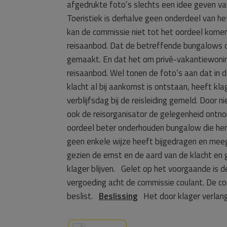
afgedrukte foto’s slechts een idee geven van i
Toeristiek is derhalve geen onderdeel van h
kan de commissie niet tot het oordeel kom
reisaanbod. Dat de betreffende bungalows 
gemaakt. En dat het om privé-vakantiewoning
reisaanbod. Wel tonen de foto’s aan dat in d
klacht al bij aankomst is ontstaan, heeft kl
verblijfsdag bij de reisleiding gemeld. Door n
ook de reisorganisator de gelegenheid ontno
oordeel beter onderhouden bungalow die hem 
geen enkele wijze heeft bijgedragen en meeg
gezien de ernst en de aard van de klacht en 
klager blijven. Gelet op het voorgaande is 
vergoeding acht de commissie coulant. De co
beslist.
Beslissing
Het door klager verlang