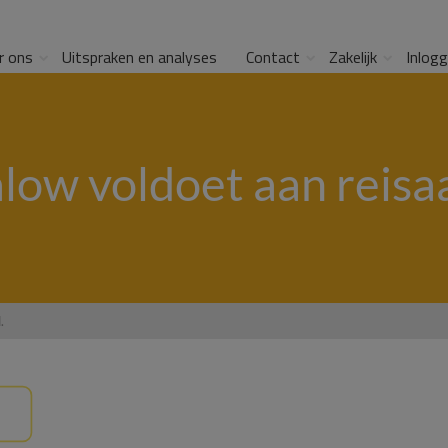
r ons
Uitspraken en analyses
Contact
Zakelijk
Inlog
low voldoet aan reisa
.