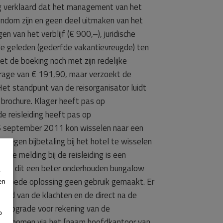
og verklaard dat het management van het
dom zijn en geen deel uitmaken van het
van het verblijf (€ 900,–), juridische
ade geleden (gederfde vakantievreugde) ten
 de boeking noch met zijn redelijke
rage van € 191,90, maar verzoekt de
t standpunt van de reisorganisator luidt
brochure. Klager heeft pas op
 reisleiding heeft pas op
 6 september 2011 kon wisselen naar een
egen bijbetaling bij het hotel te wisselen
de melding bij de reisleiding is een
lager dit een beter onderhouden bungalow
p
n goede oplossing geen gebruik gemaakt. Er
en
aard van de klachten en de direct na de
e upgrade voor rekening van de
p
 afgenomen via het [naam hoofdkantoor van