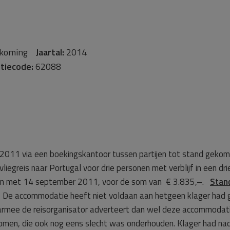
dkoming
Jaartal:
2014
tiecode:
62088
t 2011 via een boekingskantoor tussen partijen tot stand geko
en vliegreis naar Portugal voor drie personen met verblijf in e
 en met 14 september 2011, voor de som van € 3.835,–.
Stan
. De accommodatie heeft niet voldaan aan hetgeen klager had
armee de reisorganisator adverteert dan wel deze accommodatie
 komen, die ook nog eens slecht was onderhouden. Klager had n