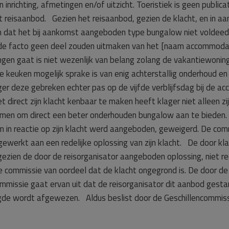
nrichting, afmetingen en/of uitzicht. Toeristiek is geen publicat
et reisaanbod. Gezien het reisaanbod, gezien de klacht, en in 
en dat het bij aankomst aangeboden type bungalow niet voldee
de facto geen deel zouden uitmaken van het [naam accommodati
en gaat is niet wezenlijk van belang zolang de vakantiewoning 
e keuken mogelijk sprake is van enig achterstallig onderhoud en
ager deze gebreken echter pas op de vijfde verblijfsdag bij de
iet direct zijn klacht kenbaar te maken heeft klager niet alleen z
men om direct een beter onderhouden bungalow aan te bieden. D
in reactie op zijn klacht werd aangeboden, geweigerd. De comm
ewerkt aan een redelijke oplossing van zijn klacht. De door kl
gezien de door de reisorganisator aangeboden oplossing, niet re
de commissie van oordeel dat de klacht ongegrond is. De door 
mmissie gaat ervan uit dat de reisorganisator dit aanbod gest
de wordt afgewezen. Aldus beslist door de Geschillencommissi