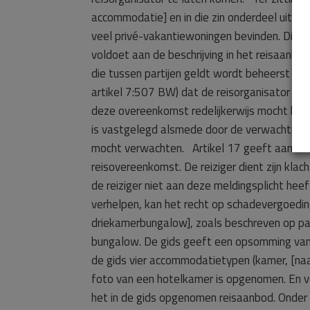
accommodatie] en in die zin onderdeel uitmak
veel privé-vakantiewoningen bevinden. Dit wo
voldoet aan de beschrijving in het reisaanb
die tussen partijen geldt wordt beheerst 
artikel 7:507 BW) dat de reisorganisator ver
deze overeenkomst redelijkerwijs mocht heb
is vastgelegd alsmede door de verwachtingen
mocht verwachten. Artikel 17 geeft aan hoe 
reisovereenkomst. De reiziger dient zijn kla
de reiziger niet aan deze meldingsplicht hee
verhelpen, kan het recht op schadevergoedi
driekamerbungalow], zoals beschreven op pag
bungalow. De gids geeft een opsomming van 
de gids vier accommodatietypen (kamer, [n
foto van een hotelkamer is opgenomen. En v
het in de gids opgenomen reisaanbod. Onder 