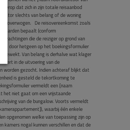
 erop dat zich in zijn totale reisaanbod
anisator slechts van belang of de woning
nde overwogen. De reisovereenkomst zoals
orwaarden bepaalt (conform
verwachtingen die de reiziger op grond van
aald door hetgeen op het boekingsformulier
jn gewekt. Van belang is derhalve wat klager
teert in de uitvoering van de
n worden gezocht. Indien achteraf blijkt dat
genheid is gesteld de tekortkoming te
ekingsformulier vermeldt een [naam
t het niet gaat om een vrijstaande
chrijving van de bungalow. Voorts vermeldt
kamerappartement]), waarbij één enkele
rden opgenomen welke van toepassing zijn op
en kamers nogal kunnen verschillen en dat de