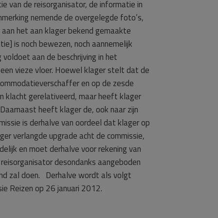
ie van de reisorganisator, de informatie in
aanmerking nemende de overgelegde foto’s,
d aan het aan klager bekend gemaakte
e] is noch bewezen, noch aannemelijk
voldoet aan de beschrijving in het
 een vieze vloer. Hoewel klager stelt dat de
 accommodatieverschaffer en op de zesde
ijn klacht gerelativeerd, maar heeft klager
aarnaast heeft klager de, ook naar zijn
issie is derhalve van oordeel dat klager op
ager verlangde upgrade acht de commissie,
delijk en moet derhalve voor rekening van
de reisorganisator desondanks aangeboden
and zal doen. Derhalve wordt als volgt
e Reizen op 26 januari 2012.