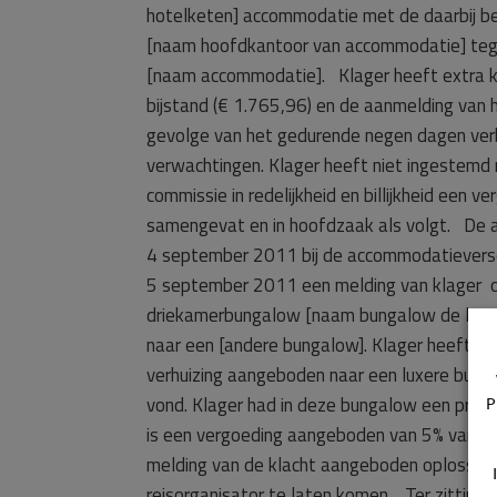
hotelketen] accommodatie met de daarbij be
[naam hoofdkantoor van accommodatie] tege
[naam accommodatie]. Klager heeft extra kos
bijstand (€ 1.765,96) en de aanmelding van 
gevolge van het gedurende negen dagen verbl
verwachtingen. Klager heeft niet ingestem
commissie in redelijkheid en billijkheid een 
samengevat en in hoofdzaak als volgt. De a
4 september 2011 bij de accommodatieversch
5 september 2011 een melding van klager on
driekamerbungalow [naam bungalow de luxe].
naar een [andere bungalow]. Klager heeft der
verhuizing aangeboden naar een luxere bung
vond. Klager had in deze bungalow een prim
P
is een vergoeding aangeboden van 5% van de 
melding van de klacht aangeboden oplossing
reisorganisator te laten komen. Ter zittin