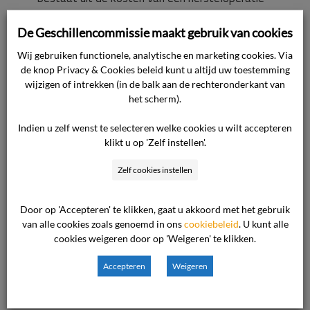
door een andere zorgaanbieder en de kosten
De Geschillencommissie maakt gebruik van cookies
van de operatie die door de zorgaanbieder op
19 augustus 2019 is verricht.
Wij gebruiken functionele, analytische en marketing cookies. Via
de knop Privacy & Cookies beleid kunt u altijd uw toestemming
wijzigen of intrekken (in de balk aan de rechteronderkant van
Na de indiening van de klacht bij de commissie,
het scherm).
in augustus 2021, heeft cliënte nog bericht dat
Indien u zelf wenst te selecteren welke cookies u wilt accepteren
de eerste hersteloperatie op 5 september
klikt u op 'Zelf instellen'.
2021 heeft plaatsgevonden en dat de tweede
hersteloperatie was gepland op 3 juli 2022,
Zelf cookies instellen
maar dat die operatie niet is doorgegaan in
verband met het overlijden van haar moeder.
Door op 'Accepteren' te klikken, gaat u akkoord met het gebruik
van alle cookies zoals genoemd in ons
cookiebeleid
. U kunt alle
cookies weigeren door op 'Weigeren' te klikken.
Standpunt van de zorgaanbieder
Voor het standpunt van de zorgaanbieder
Accepteren
Weigeren
verwijst de commissie naar de overgelegde
stukken. In de kern komt het standpunt op het