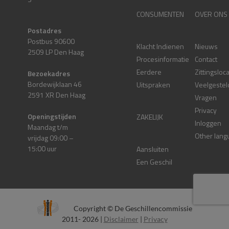
CONSUMENTEN
OVER ONS
Postadres
Postbus 90600
Klacht Indienen
Nieuws
2509 LP Den Haag
Procesinformatie
Contact
Eerdere
Zittingsloc
Bezoekadres
Bordewijklaan 46
Uitspraken
Veelgestel
2591 XR Den Haag
Vragen
Privacy
Openingstijden
ZAKELIJK
Inloggen
Maandag t/m
Other lang
vrijdag 09:00 –
15:00 uur
Aansluiten
Een Geschil
Copyright © De Geschillencommissie
2011- 2026 |
Disclaimer
|
Privacy