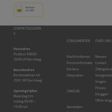
CONTACTGEGEVEN
S
CONSUMENTEN
OVER ONS
Postadres
Postbus 90600
Klacht Indienen
Nieuws
2509 LP Den Haag
Procesinformatie
Contact
Eerdere
Zittingsloc
Bezoekadres
Bordewijklaan 46
Uitspraken
Veelgestel
2591 XR Den Haag
Vragen
Privacy
Openingstijden
ZAKELIJK
Inloggen
Maandag t/m
Other lang
vrijdag 09:00 –
15:00 uur
Aansluiten