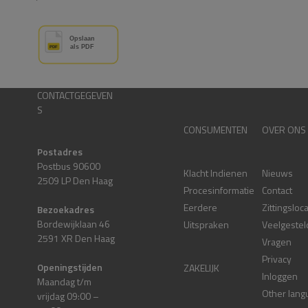
CONTACTGEGEVEN
S
CONSUMENTEN
OVER ONS
Postadres
Postbus 90600
Klacht Indienen
Nieuws
2509 LP Den Haag
Procesinformatie
Contact
Eerdere
Zittingsloc
Bezoekadres
Bordewijklaan 46
Uitspraken
Veelgestel
2591 XR Den Haag
Vragen
Privacy
Openingstijden
ZAKELIJK
Inloggen
Maandag t/m
Other lang
vrijdag 09:00 –