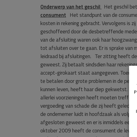
Onderwerp van het geschil
Het geschil betr
consument
Het standpunt van de consument 
kosten in rekening gebracht. Vervolgens is zi
geschoffeerd door de desbetreffende medewer
van de afsluiting waren ook haar hoogzwang
tot afsluiten over te gaan. Er is sprake van
leidraad bij afsluitingen.
Ter zitting heeft d
geweest. Zij betaalt sindsdien haar rekening
accept-girokaart staat aangegeven. Toen zij 
te betalen door grote problemen in de persoo
kunnen leven, heeft haar diep gekwetst. Zij
P
allerlei voorzieningen heeft moeten treffen
vergoeding van schade die zij heeft geleden 
de ondernemer luidt in hoofdzaak als volgt. D
afgesloten geweest en er is inmiddels een 
oktober 2009 heeft de consument de leverin