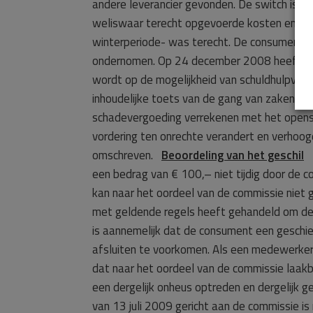
andere leverancier gevonden. De switch is 
weliswaar terecht opgevoerde kosten en een r
winterperiode- was terecht. De consument is
ondernomen. Op 24 december 2008 heeft de c
wordt op de mogelijkheid van schuldhulpver
inhoudelijke toets van de gang van zaken ac
schadevergoeding verrekenen met het opensta
vordering ten onrechte verandert en verhoo
omschreven.
Beoordeling van het geschil
D
een bedrag van € 100,– niet tijdig door de 
kan naar het oordeel van de commissie niet 
met geldende regels heeft gehandeld om de l
is aannemelijk dat de consument een geschi
afsluiten te voorkomen. Als een medewerker 
dat naar het oordeel van de commissie laak
een dergelijk onheus optreden en dergelijk g
van 13 juli 2009 gericht aan de commissie 