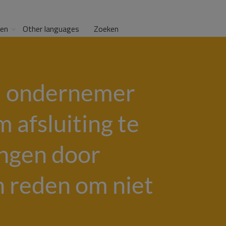
gen
Other languages
Zoeken
; ondernemer
afsluiting te
ingen door
 reden om niet