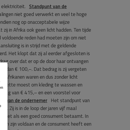
elektriciteit.
Standpunt van de
lingen niet goed verwerkt en veel te hoge
ovendien nog op onacceptabele wijze
j in Afrika ook geen licht hadden. Ten tijde
l voldoende reden had moeten zijn om niet
nsluiting is in strijd met de geldende
d. Het klopt dat zij al eerder afgesloten is
bedrag over dat er op de door haar ontvangen
er dan € 100,–. Dat bedrag is zij vergeten
ij Afrikanen waren en dus zonder licht
p
asserette moest om kleding te wassen en
en
edrag van € 415,– en een voorstel voor
nt van de ondernemer
Het standpunt van
p
 Zij is in de loop der jaren vijf maal
ch niet als een goed consument betaamt. In
sten zijn voldaan en de consument heeft een