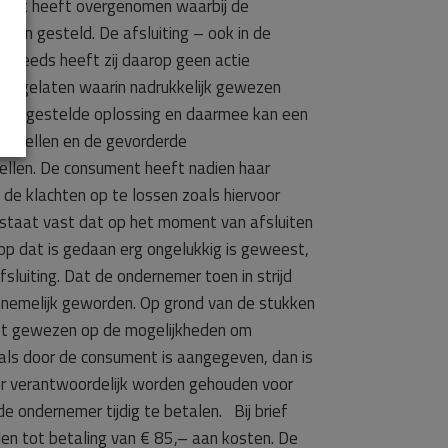
ument heeft overgenomen waarbij de
zijn gesteld. De afsluiting – ook in de
 steeds heeft zij daarop geen actie
tergelaten waarin nadrukkelijk gewezen
 voorgestelde oplossing en daarmee kan een
g stellen en de gevorderde
tellen. De consument heeft nadien haar
e klachten op te lossen zoals hiervoor
taat vast dat op het moment van afsluiten
op dat is gedaan erg ongelukkig is geweest,
luiting. Dat de ondernemer toen in strijd
annemelijk geworden. Op grond van de stukken
eft gewezen op de mogelijkheden om
 als door de consument is aangegeven, dan is
er verantwoordelijk worden gehouden voor
e ondernemer tijdig te betalen. Bij brief
en tot betaling van € 85,– aan kosten. De