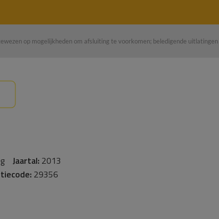
gewezen op mogelijkheden om afsluiting te voorkomen; beledigende uitlating
ing
Jaartal:
2013
tiecode:
29356