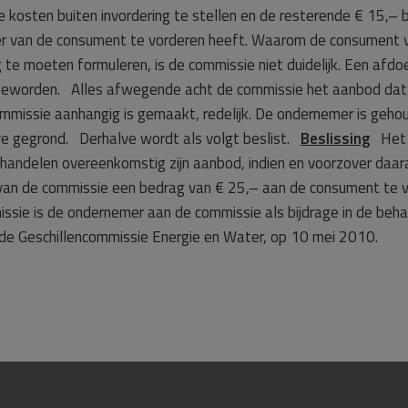
osten buiten invordering te stellen en de resterende € 15,– b
r van de consument te vorderen heeft. Waarom de consument v
e moeten formuleren, is de commissie niet duidelijk. Een afdoe
ijk geworden. Alles afwegende acht de commissie het aanbod dat
ommissie aanhangig is gemaakt, redelijk. De ondernemer is geho
ve gegrond.
Derhalve wordt als volgt beslist.
Beslissing
Het d
ndelen overeenkomstig zijn aanbod, indien en voorzover daara
an de commissie een bedrag van € 25,– aan de consument te v
sie is de ondernemer aan de commissie als bijdrage in de beha
 de Geschillencommissie Energie en Water, op 10 mei 2010.