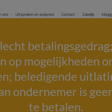
r ons
Uitspraken en analyses
Contact
Zakelijk
Inlog
lecht betalingsgedrag
n op mogelijkheden om 
; beledigende uitlat
n ondernemer is geen
te betalen.