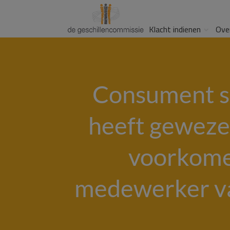
Klacht indienen
Ove
Consument s
heeft geweze
voorkomen
medewerker va