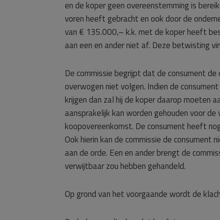
en de koper geen overeenstemming is bereikt
voren heeft gebracht en ook door de ondern
van € 135.000,– k.k. met de koper heeft be
aan een en ander niet af. Deze betwisting vi
De commissie begrijpt dat de consument de o
overwogen niet volgen. Indien de consument 
krijgen dan zal hij de koper daarop moeten aan
aansprakelijk kan worden gehouden voor de wi
koopovereenkomst. De consument heeft nog 
Ook hierin kan de commissie de consument ni
aan de orde. Een en ander brengt de commiss
verwijtbaar zou hebben gehandeld.
Op grond van het voorgaande wordt de klach