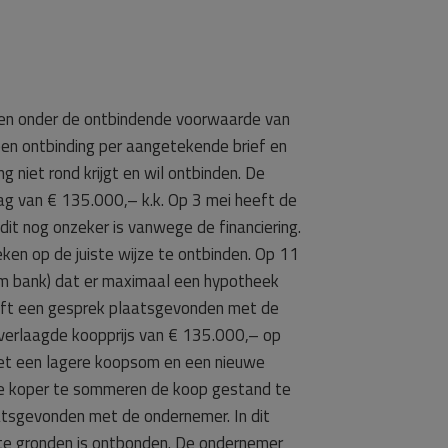
en onder de ontbindende voorwaarde van
en ontbinding per aangetekende brief en
niet rond krijgt en wil ontbinden. De
ag van € 135.000,– k.k. Op 3 mei heeft de
it nog onzeker is vanwege de financiering.
en op de juiste wijze te ontbinden. Op 11
am bank) dat er maximaal een hypotheek
eft een gesprek plaatsgevonden met de
verlaagde koopprijs van € 135.000,– op
met een lagere koopsom en een nieuwe
de koper te sommeren de koop gestand te
atsgevonden met de ondernemer. In dit
ste gronden is ontbonden. De ondernemer