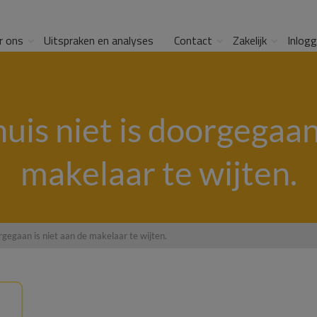
r ons
Uitspraken en analyses
Contact
Zakelijk
Inlog
uis niet is doorgegaan 
makelaar te wijten.
rgegaan is niet aan de makelaar te wijten.