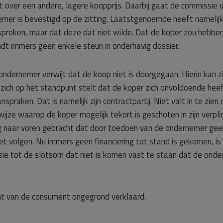
 over een andere, lagere koopprijs. Daarbij gaat de commissie
emer is bevestigd op de zitting. Laatstgenoemde heeft namelij
sproken, maar dat deze dat niet wilde. Dat de koper zou hebbe
ndt immers geen enkele steun in onderhavig dossier.
ndernemer verwijt dat de koop niet is doorgegaan. Hierin kan zi
zich op het standpunt stelt dat de koper zich onvoldoende heef
spraken. Dat is namelijk zijn contractpartij. Niet valt in te zie
jze waarop de koper mogelijk tekort is geschoten in zijn verpli
naar voren gebracht dat door toedoen van de ondernemer geen
et volgen. Nu immers geen financiering tot stand is gekomen, 
ie tot de slotsom dat niet is komen vast te staan dat de onde
t van de consument ongegrond verklaard.