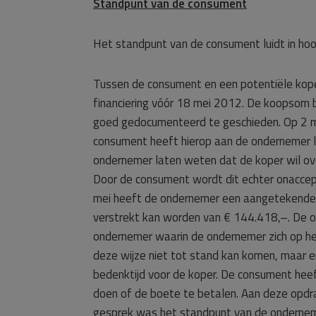
Standpunt van de consument
Het standpunt van de consument luidt in hoo
Tussen de consument en een potentiële kop
financiering vóór 18 mei 2012. De koopsom 
goed gedocumenteerd te geschieden. Op 2 mei
consument heeft hierop aan de ondernemer la
ondernemer laten weten dat de koper wil ove
Door de consument wordt dit echter onaccept
mei heeft de ondernemer een aangetekende b
verstrekt kan worden van € 144.418,–. De 
ondernemer waarin de ondernemer zich op he
deze wijze niet tot stand kan komen, maar 
bedenktijd voor de koper. De consument he
doen of de boete te betalen. Aan deze opdr
gesprek was het standpunt van de onderneme