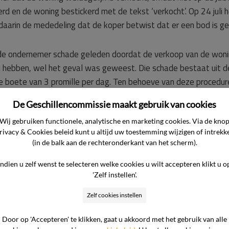
rd en de woning bestickerd met de tekst ‘verkocht’. Op 24 juli
daarin de mededeling dat de koper betwist dat er een bod is g
 ondernemer schade geleden doordat de verkoop van de woning n
 hebben, wel het geval was geweest. Die schade bestaat uit de
 boete van 3 promille per dag. Ten behoeve van deze procedu
000,–.
De Geschillencommissie maakt gebruik van cookies
Wij gebruiken functionele, analytische en marketing cookies. Via de kno
rivacy & Cookies beleid kunt u altijd uw toestemming wijzigen of intrekk
(in de balk aan de rechteronderkant van het scherm).
ofdzaak als volgt.
Indien u zelf wenst te selecteren welke cookies u wilt accepteren klikt u o
'Zelf instellen'.
jn voor mogelijk geleden schade door de consument. Er is op 18
uim binnen de financieringstermijn heeft de koper per e-mail la
Zelf cookies instellen
llen ontbinden. Bij deze e-mail waren een tweetal afwijzingsb
Door op 'Accepteren' te klikken, gaat u akkoord met het gebruik van alle
communiceerd aan de consument, die zich echter op het standpu