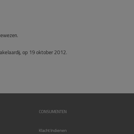
gewezen.
akelaardij, op 19 oktober 2012.
CONSUMENTEN
Klacht Indienen