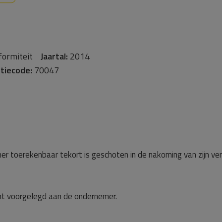
formiteit
Jaartal:
2014
tiecode:
70047
r toerekenbaar tekort is geschoten in de nakoming van zijn verp
ht voorgelegd aan de ondernemer.