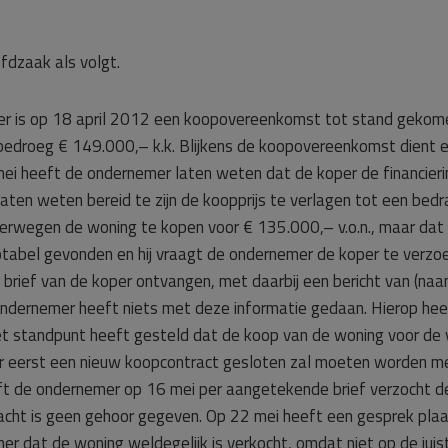
fdzaak als volgt.
er is op 18 april 2012 een koopovereenkomst tot stand gekom
bedroeg € 149.000,– k.k. Blijkens de koopovereenkomst dient e
 heeft de ondernemer laten weten dat de koper de financiering 
ten weten bereid te zijn de koopprijs te verlagen tot een bedr
rwegen de woning te kopen voor € 135.000,– v.o.n., maar dat d
abel gevonden en hij vraagt de ondernemer de koper te verzoek
rief van de koper ontvangen, met daarbij een bericht van (na
ondernemer heeft niets met deze informatie gedaan. Hierop he
t standpunt heeft gesteld dat de koop van de woning voor de 
er eerst een nieuw koopcontract gesloten zal moeten worden 
eft de ondernemer op 16 mei per aangetekende brief verzocht 
acht is geen gehoor gegeven. Op 22 mei heeft een gesprek pla
r dat de woning weldegelijk is verkocht, omdat niet op de jui