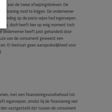
ien van de twee afwijzingsbrieven. De
nanciering rond te krijgen. De ondernemer
tbinding op de juiste wijze had ingeroepen.
etten, doch heeft hier op enig moment toch
De ondernemer heeft juist gehandeld door
e keuze van de consument geweest een
ten. Er bestaat geen aansprakelijkheid voor
.
men, met een financieringsvoorbehoud tot
t ingeroepen, omdat hij de financiering niet
 worden vastgesteld dat tussen de consument