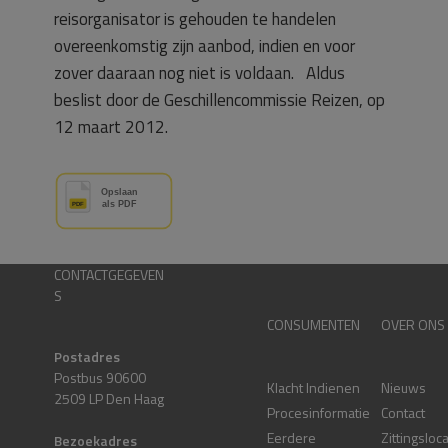
reisorganisator is gehouden te handelen
overeenkomstig zijn aanbod, indien en voor
zover daaraan nog niet is voldaan. Aldus
beslist door de Geschillencommissie Reizen, op
12 maart 2012.
CONTACTGEGEVEN
S
CONSUMENTEN
OVER ONS
Postadres
Postbus 90600
Klacht Indienen
Nieuws
2509 LP Den Haag
Procesinformatie
Contact
Eerdere
Zittingsloc
Bezoekadres