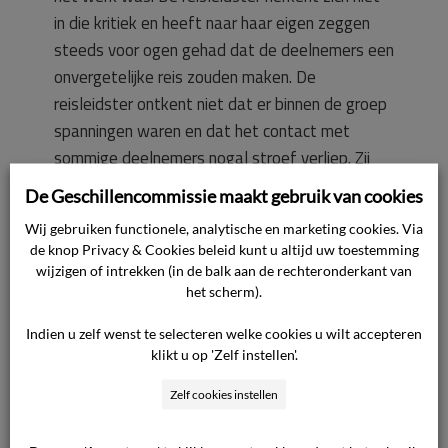
in die kritiek en heeft naar haar eigen zeggen
steeds voor ogen gehad dat de deelnemers een
onvergetelijke reis zouden maken. De
reisleidster ontkent niet dat er binnen de groep
spanningen waren en dat het contact met
sommige deelnemers nogal stroef verliep. Zij
heeft dit op een gegeven moment ter sprake
De Geschillencommissie maakt gebruik van cookies
gebracht en alle groepsleden om feedback
Wij gebruiken functionele, analytische en marketing cookies. Via
gevraagd met de bedoeling een positieve
de knop Privacy & Cookies beleid kunt u altijd uw toestemming
stemming te creëren. Hoewel zij wellicht niet
wijzigen of intrekken (in de balk aan de rechteronderkant van
volledig in die opzet is geslaagd, was van het
het scherm).
opzettelijk negeren van een aantal groepsleden
Indien u zelf wenst te selecteren welke cookies u wilt accepteren
geen sprake. De samenwerking met de lokale
klikt u op 'Zelf instellen'.
gidsen verliep hier en daar wat moeizaam, maar
Zelf cookies instellen
heeft niet tot onaanvaardbare
(gezondheids-)risico’s geleid. Wat ons beleid