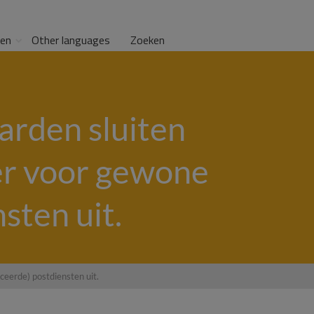
gen
Other languages
Zoeken
arden sluiten
er voor gewone
sten uit.
eerde) postdiensten uit.