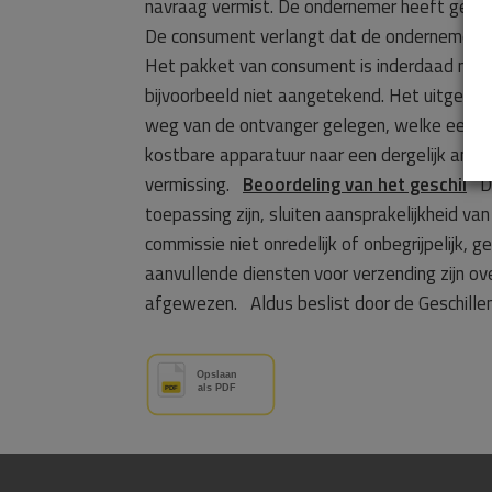
navraag vermist. De ondernemer heeft geen a
De consument verlangt dat de ondernemer ee
Het pakket van consument is inderdaad niet 
bijvoorbeeld niet aangetekend. Het uitgerei
weg van de ontvanger gelegen, welke een a
kostbare apparatuur naar een dergelijk ant
vermissing.
Beoordeling van het geschil
De
toepassing zijn, sluiten aansprakelijkheid v
commissie niet onredelijk of onbegrijpelijk,
aanvullende diensten voor verzending zijn 
afgewezen. Aldus beslist door de Geschille