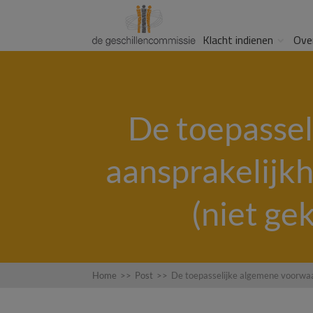
Klacht indienen
Ove
De toepassel
aansprakelijk
(niet ge
Home
>>
Post
>>
De toepasselijke algemene voorwaar