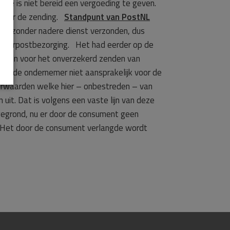
rde is niet bereid een vergoeding te geven.
 voor de zending.
Standpunt van PostNL
ter zonder nadere dienst verzonden, dus
van terpostbezorging. Het had eerder op de
uwen voor het onverzekerd zenden van
is de ondernemer niet aansprakelijk voor de
waarden welke hier – onbestreden – van
uit. Dat is volgens een vaste lijn van deze
ongegrond, nu er door de consument geen
et door de consument verlangde wordt