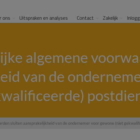
r ons
Uitspraken en analyses
Contact
Zakelijk
Inlog
ijke algemene voorwa
heid van de ondernem
kwalificeerde) postdien
den sluiten aansprakelijkheid van de ondernemer voor gewone (niet gekwalific