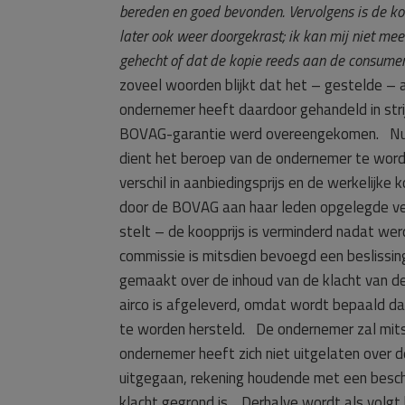
bereden en goed bevonden. Vervolgens is de koo
later ook weer doorgekrast; ik kan mij niet me
gehecht of dat de kopie reeds aan de consume
zoveel woorden blijkt dat het – gestelde – 
ondernemer heeft daardoor gehandeld in str
BOVAG-garantie werd overeengekomen. Nu de
dient het beroep van de ondernemer te wor
verschil in aanbiedingsprijs en de werkelijke
door de BOVAG aan haar leden opgelegde ver
stelt – de koopprijs is verminderd nadat w
commissie is mitsdien bevoegd een beslissin
gemaakt over de inhoud van de klacht van d
airco is afgeleverd, omdat wordt bepaald dat
te worden hersteld. De ondernemer zal mits
ondernemer heeft zich niet uitgelaten over d
uitgegaan, rekening houdende met een besch
klacht gegrond is. Derhalve wordt als volgt