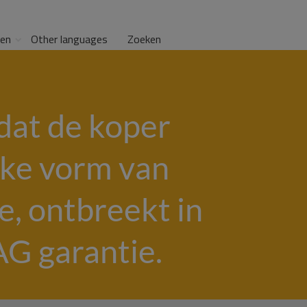
gen
Other languages
Zoeken
dat de koper
elke vorm van
, ontbreekt in
G garantie.