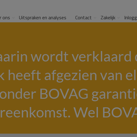
r ons
Uitspraken en analyses
Contact
Zakelijk
Inlog
aarin wordt verklaard 
k heeft afgezien van 
ronder BOVAG garantie
reenkomst. Wel BOVA