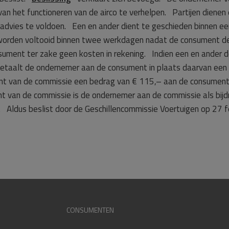
an het functioneren van de airco te verhelpen. Partijen dienen 
nd advies te voldoen. Een en ander dient te geschieden binnen e
 worden voltooid binnen twee werkdagen nadat de consument d
ment ter zake geen kosten in rekening. Indien een en ander d
, betaalt de ondernemer aan de consument in plaats daarvan ee
t van de commissie een bedrag van € 115,– aan de consument 
 van de commissie is de ondernemer aan de commissie als bijd
. Aldus beslist door de Geschillencommissie Voertuigen op 27 f
CONSUMENTEN