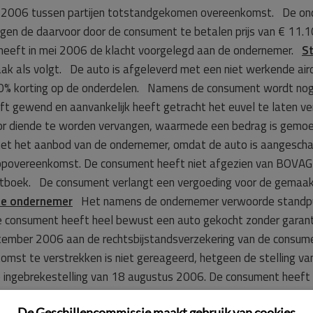
ari 2006 tussen partijen totstandgekomen overeenkomst. De onde
gen de daarvoor door de consument te betalen prijs van € 11.1
heeft in mei 2006 de klacht voorgelegd aan de ondernemer.
S
aak als volgt. De auto is afgeleverd met een niet werkende a
n 40% korting op de onderdelen. Namens de consument wordt no
eeft gewend en aanvankelijk heeft getracht het euvel te laten v
or diende te worden vervangen, waarmede een bedrag is gemoei
et het aanbod van de ondernemer, omdat de auto is aangescha
koopovereenkomst. De consument heeft niet afgezien van BOVAG
 Wetboek. De consument verlangt een vergoeding voor de gemaa
de ondernemer
Het namens de ondernemer verwoorde standpunt 
 consument heeft heel bewust een auto gekocht zonder garanti
ptember 2006 aan de rechtsbijstandsverzekering van de consum
mst te verstrekken is niet gereageerd, hetgeen de stelling v
te ingebrekestelling van 18 augustus 2006. De consument heeft 
juni 2006, terwijl de brief van [de rechtsbijstandsverzekering
De Geschillencommissie maakt gebruik van cookies