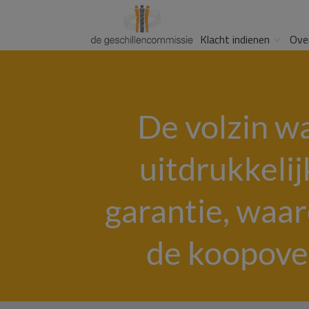
Klacht indienen
Ove
De volzin w
uitdrukkelij
garantie, waa
de koopove