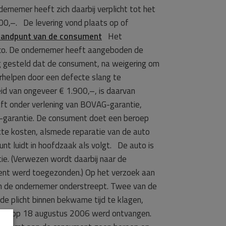
rnemer heeft zich daarbij verplicht tot het
00,–. De levering vond plaats op of
tandpunt van de consument
Het
irco. De ondernemer heeft aangeboden de
g gesteld dat de consument, na weigering om
erhelpen door een defecte slang te
d van ongeveer € 1.900,–, is daarvan
ft onder verlening van BOVAG-garantie,
-garantie. De consument doet een beroep
kte kosten, alsmede reparatie van de auto
luidt in hoofdzaak als volgt. De auto is
e. (Verwezen wordt daarbij naar de
ent werd toegezonden.) Op het verzoek aan
an de ondernemer onderstreept. Twee van de
de plicht binnen bekwame tijd te klagen,
] eerst op 18 augustus 2006 werd ontvangen.