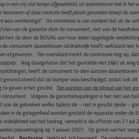
p in een vrij vlot tempo afgewikkeld; uit automatisme heb ik het v
er herinneren of deze correctie heeft plaats gevonden terwijl de o
nt was overhandigd.”
De commissie is van oordeel dat uit de ve
afzien van de garantie door de consument, niet van de handtek
ijd met de door de BOVAG aan haar leden opgelegde verplichti
 consument daarenboven uitdrukkelijk heeft verklaard niet 
den afgewezen. Ten overvloed merkt de commissie nog op, da
 koopprijs. Nog daargelaten dat het gestelde niet blijkt uit eni
plichtingen, heeft de consument te dien aanzien daarenboven 
erd geconstateerd dat de bumper was beschadigd, zodat ook dit
g te geven in het geschil.
Ten aanzien van de inhoud van het ges
e consument. Volgens de garantiebepalingen is het niet van b
 ook de gebreken welke tijdens de – niet in geschil zijnde – gar
dien in de gelegenheid worden gesteld de reparatie onder de 
e redelijkheid van het bedrag, vermeld in de offerte van 21 jul
eiden prijsverhoging op 1 januari 2007. Op grond van het voor
 beslist.
Beslissing
Verklaart zich bevoegd. De ondernemer ver