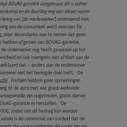
akje BOVAG garantie aangekruist, dit is echter
vereenkomst en de doorslag nog aan elkaar waren
rklaring van [de medewerker] voornoemd met
ening van de consument werd voorzien. De
ng, door desondanks aan te nemen dat geen
te hebben afgezien van BOVAG-garantie,
t de ondernemer nog heeft gewezen op het
g bescheid en ook overigens niet afdoet aan de
verklaard dat – anders dan de ondernemer
 verweer niet het beoogde doel treft. De
chil
Partijen hebben geen opmerkingen
elang of de auto met een goed werkende
antieperiode zijn opgetreden, gratis dienen
BOVAG-garantie re herstellen. De
i 2006, zodat van dit bedrag kan worden
gaande is de commissie van oordeel dat de
richt die werkzaamheden die nodig zijn om