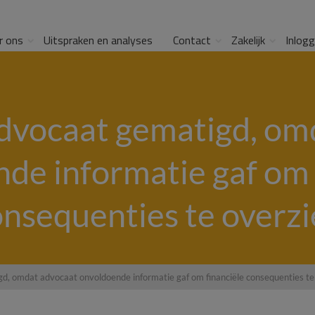
r ons
Uitspraken en analyses
Contact
Zakelijk
Inlog
advocaat gematigd, om
de informatie gaf om 
nsequenties te overz
d, omdat advocaat onvoldoende informatie gaf om financiële consequenties te