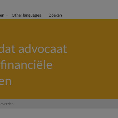
gen
Other languages
Zoeken
dat advocaat
financiële
ien
 overzien