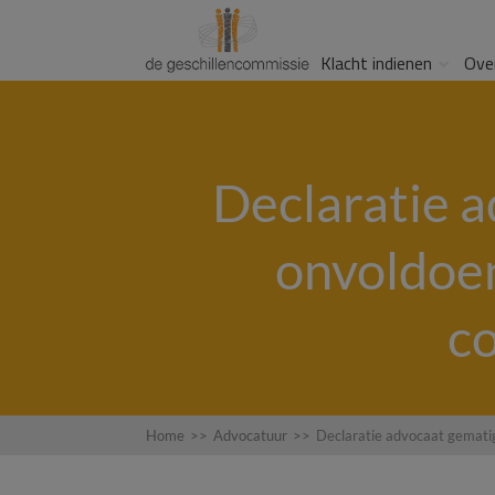
Klacht indienen
Ove
Declaratie 
onvoldoen
co
Home
>>
Advocatuur
>>
Declaratie advocaat gematig