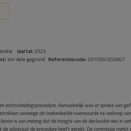
aratie
Jaartal:
2023
st:
ten dele gegrond
Referentiecode:
201500/202667
een echtscheidingsprocedure. Aanvankelijk was er sprake van ge
getrokken vanwege de toebedeelde overwaarde na verkoop van 
liënte is van mening dat de hoogte van de declaratie niet in ve
t de advocaat de procedure heeft gerekt. De commissie merkt o