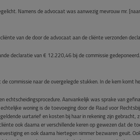
toegelicht. Namens de advocaat was aanwezig mevrouw mr. [naa
 cliënte van de door de advocaat aan de cliënte verzonden decla
ande declaratie van € 12.220,46 bij de commissie gedeponeerd.
 de commissie naar de overgelegde stukken. In de kern komt he
een echtscheidingsprocedure. Aanvankelijk was sprake van gefin
htelijke woning is de toevoeging door de Raad voor Rechtsbijs
dende uurtarief en kosten bij haar in rekening zijn gebracht, 
cliënte ook daarna er verschillende keren op gewezen dat de t
evestiging en ook daarna hiertegen nimmer bezwaren geuit. Ook