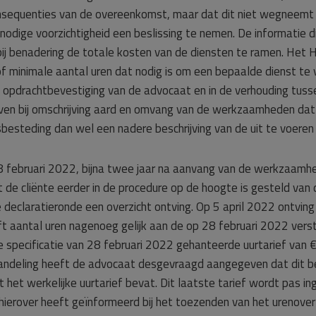
 consequenties van de overeenkomst, maar dat dit niet wegneemt 
odige voorzichtigheid een beslissing te nemen. De informatie d
ij benadering de totale kosten van de diensten te ramen. Het H
f minimale aantal uren dat nodig is om een bepaalde dienst te 
e opdrachtbevestiging van de advocaat en in de verhouding tuss
en bij omschrijving aard en omvang van de werkzaamheden dat 
jdsbesteding dan wel een nadere beschrijving van de uit te voe
8 februari 2022, bijna twee jaar na aanvang van de werkzaamhe
 dat de cliënte eerder in de procedure op de hoogte is gesteld va
e declaratieronde een overzicht ontving. Op 5 april 2022 ontving 
t aantal uren nagenoeg gelijk aan de op 28 februari 2022 verstu
de specificatie van 28 februari 2022 gehanteerde uurtarief van
ndeling heeft de advocaat desgevraagd aangegeven dat dit be
het werkelijke uurtarief bevat. Dit laatste tarief wordt pas i
hierover heeft geïnformeerd bij het toezenden van het urenover