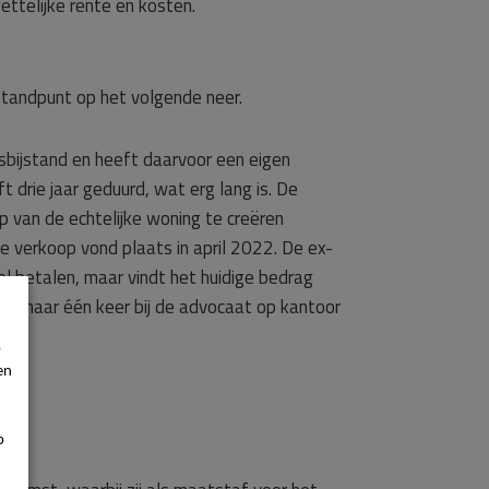
telijke rente en kosten.
standpunt op het volgende neer.
sbijstand en heeft daarvoor een eigen
 drie jaar geduurd, wat erg lang is. De
van de echtelijke woning te creëren
 verkoop vond plaats in april 2022. De ex-
el betalen, maar vindt het huidige bedrag
j is maar één keer bij de advocaat op kantoor
p
en
p