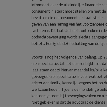
informeert over de uiteindelijke financiële
consument in staat moet stellen om met de n
bevatten die de consument in staat stellen b
geven van een raming van het voorzienbare o
factureren. Dit laatste heeft ontbroken in d
opdrachtbevestiging wordt slechts aangegev
betreft. Een (globale) inschatting van de ti
Voorts is nog het volgende van belang. Op 2
urenspecificatie. Uit het dossier blijkt niet
laat staan dat zij hiervan maandelijks/bij elk
gevoegde urenspecificatie is voor wat betref
echter aanzienlijk, kennelijk wegens het op 
werkzaamheden. Tijdens de mondelinge beha
kantoorsysteem bij toevoegingszaken en niet 
Niet gebleken is dat de advocaat de cliënte 