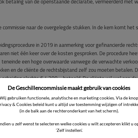
 betaling van de openstaande declaratie, vermeerderd met wet
de commissie naar de overgelegde stukken. In de kern komt het 
idingsprocedure in 2019 in aanmerking voor gefinancierde recht
jaren niet één keer over de kosten gesproken. De procedure heeft
t teneinde een hoge overwaarde vanwege de verwachte verkoop 
en en de cliënte de rechtsbijstand zelf zou moeten betalen. De
 scheiding slechts € 4.200,– betaald. De cliënte wil wel een de
ng betrof en het contact verliep via de mail of de telefoon. Zi
De Geschillencommissie maakt gebruik van cookies
Wij gebruiken functionele, analytische en marketing cookies. Via de kno
rivacy & Cookies beleid kunt u altijd uw toestemming wijzigen of intrekk
(in de balk aan de rechteronderkant van het scherm).
n.
Indien u zelf wenst te selecteren welke cookies u wilt accepteren klikt u o
'Zelf instellen'.