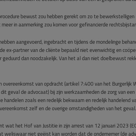
 procedure bewust zou hebben gerekt om zo te bewerkstelligen 
et meer in aanmerking zou komen voor gefinancierde rechtsbijsta
hebben aangevoerd, ingebracht en tijdens de mondelinge behand
j de ex-partner van de cliënte bepaald niet evenwichtig en coöp
 geduurd dan noodzakelijk. Van het al dan niet doelbewust rek
 overeenkomst van opdracht (artikel 7:400 van het Burgerlijk We
dit geval de advocaat) bij zijn werkzaamheden de zorg van een
e handelen zoals een redelijk bekwaam en redelijk handelend 
overeenkomst zelf en de overige omstandigheden van het geval.
t wat het Hof van Justitie in zijn arrest van 12 januari 2023 
dat weliswaar niet geëist kan worden dat de ondernemer (de adv