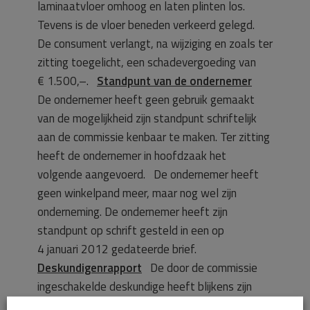
laminaatvloer omhoog en laten plinten los.
Tevens is de vloer beneden verkeerd gelegd.
De consument verlangt, na wijziging en zoals ter
zitting toegelicht, een schadevergoeding van
€ 1.500,–.
Standpunt van de ondernemer
De ondernemer heeft geen gebruik gemaakt
van de mogelijkheid zijn standpunt schriftelijk
aan de commissie kenbaar te maken. Ter zitting
heeft de ondernemer in hoofdzaak het
volgende aangevoerd. De ondernemer heeft
geen winkelpand meer, maar nog wel zijn
onderneming. De ondernemer heeft zijn
standpunt op schrift gesteld in een op
4 januari 2012 gedateerde brief.
Deskundigenrapport
De door de commissie
ingeschakelde deskundige heeft blijkens zijn
rapport, voor zover thans van belang, het