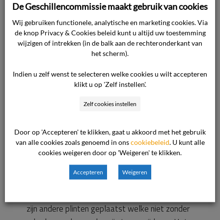
De Geschillencommissie maakt gebruik van cookies
volgende vastgesteld. Op de begane grond en
op etage is er een lichte spanning bij de vloeren
Wij gebruiken functionele, analytische en marketing cookies. Via
de knop Privacy & Cookies beleid kunt u altijd uw toestemming
zichtbaar. Deze wordt veroorzaakt doordat op
wijzigen of intrekken (in de balk aan de rechteronderkant van
diverse plaatsen het laminaat is uitgezet
het scherm).
(invloed van vocht). Ook is verzuimd tussen de
Indien u zelf wenst te selecteren welke cookies u wilt accepteren
diverse ruimtes dilatatie strips te plaatsen,
klikt u op 'Zelf instellen'.
waardoor er trekspanning ontstaat. Ook dient
vermeld te worden dat bij een laminaatvloer, er
Zelf cookies instellen
een zwevend effect zal zijn, de vloer word
namelijk niet bevestigd aan de vloer van de
Door op 'Accepteren' te klikken, gaat u akkoord met het gebruik
woning. Herstel is technisch mogelijk door het
van alle cookies zoals genoemd in ons
cookiebeleid
. U kunt alle
cookies weigeren door op 'Weigeren' te klikken.
plaatsen van strips bij diverse doorgangen. Het
opnieuw plaatsen van de plakplinten nadat er
Accepteren
Weigeren
zoveel mogelijk ruimte is gezaagd tussen het
laminaat en de wanden. Op een aantal plaatsen
zijn andere plinten geplaatst welke niet zonder