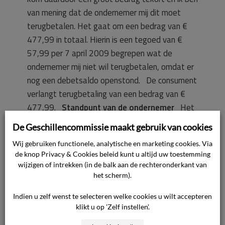
van mening dat de ondernemer mij dit moet
terugbetalen. Het gaat om een bedrag van €
477,99 in totaal. Hierin is een tegoed van €
57,99 per 7 april 2009 begrepen wat de
ondernemer mij niet wil terugbetalen, omdat er
nog een debetsaldo openstond. De consument
verlangt terugbetaling van een bedrag van €
477,99.
Standpunt van de ondernemer
Het
standpunt van de ondernemer luidt in
De Geschillencommissie maakt gebruik van cookies
hoofdzaak als volgt. [naam ex-echtgenoot]
Wij gebruiken functionele, analytische en marketing cookies. Via
was onze contractant en om die reden moesten
de knop Privacy & Cookies beleid kunt u altijd uw toestemming
wij gevolg geven aan zijn verzoek het contract
wijzigen of intrekken (in de balk aan de rechteronderkant van
te beëindigen. [naam ex-echtgenoot] gaf in het
het scherm).
telefoongesprek waarbij hij het contract
Indien u zelf wenst te selecteren welke cookies u wilt accepteren
beëindigde tevens aan dat hij de consument
klikt u op 'Zelf instellen'.
wilde aanmelden als nieuwe contractant,