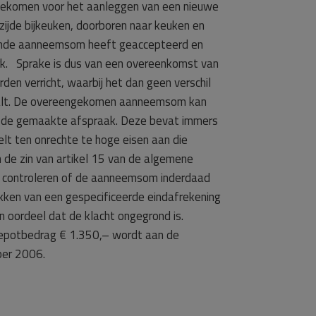
s toekomen voor het aanleggen van een nieuwe
zijde bijkeuken, doorboren naar keuken en
orende aanneemsom heeft geaccepteerd en
erk. Sprake is dus van een overeenkomst van
n verricht, waarbij het dan geen verschil
nvalt. De overeengekomen aanneemsom kan
et de gemaakte afspraak. Deze bevat immers
 ten onrechte te hoge eisen aan die
n de zin van artikel 15 van de algemene
e controleren of de aanneemsom inderdaad
ekken van een gespecificeerde eindafrekening
n oordeel dat de klacht ongegrond is.
potbedrag € 1.350,– wordt aan de
ber 2006.