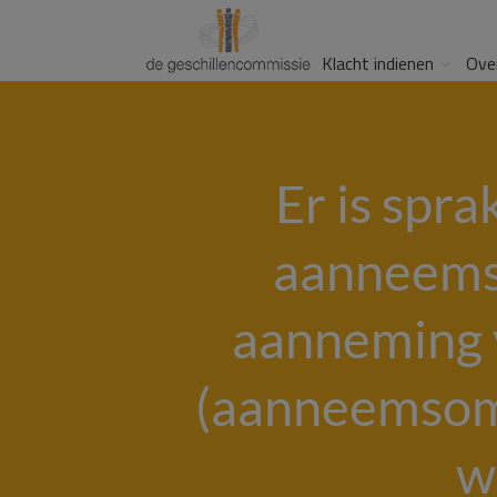
Klacht indienen
Ove
Er is spr
aanneemso
aanneming v
(aanneemsom
w