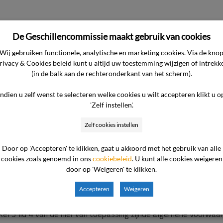
De Geschillencommissie maakt gebruik van cookies
t 2006 tussen partijen totstandgekomen overeenkomst. De ondern
gen de daarvoor door de consument te betalen prijs van € 1.35
Wij gebruiken functionele, analytische en marketing cookies. Via de kno
rivacy & Cookies beleid kunt u altijd uw toestemming wijzigen of intrekk
eft een bedrag van € 1.350,– niet betaald en bij de commiss
(in de balk aan de rechteronderkant van het scherm).
ondernemer.
Standpunt van de consument
Het standpunt van d
vangen. Zolang daarvan geen sprake is, kan de verschuldigdheid
Indien u zelf wenst te selecteren welke cookies u wilt accepteren klikt u o
gevergd dan eerst was aangenomen. Ter zitting heeft de consum
'Zelf instellen'.
nt bij deze ondernemer. De offerte is mijns inziens oppervlakkig
Zelf cookies instellen
 Omdat het een behoorlijk bedrag betreft, mag toch van de ond
erkte uren. Ik vind dat nu sprake is van misbruik van vertrouw
Door op 'Accepteren' te klikken, gaat u akkoord met het gebruik van alle
nota ontvangen van de ondernemer. Waarom nu niet? De consume
cookies zoals genoemd in ons
cookiebeleid
. U kunt alle cookies weigeren
door op 'Weigeren' te klikken.
en.
Standpunt van de ondernemer
Het standpunt van de onderne
dan ook geen noodzaak tot afgifte van een specificatie.
Beoor
Accepteren
Weigeren
en vast te staan dat de ondernemer zich in zijn offerte van 
el 3 lid 4 van de hier van toepassing zijnde algemene voorwaar