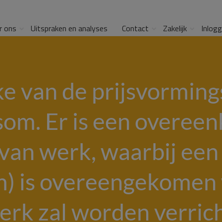
r ons
Uitspraken en analyses
Contact
Zakelijk
Inlog
ake van de prijsvormi
m. Er is een overee
an werk, waarbij een
) is overeengekomen 
erk zal worden verrich