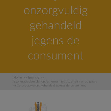
onzorgvuldig
gehandeld
jegens de
consument
Home
>>
Energie
>>
Exoneratieclausule; ondernemer niet opzettelijk of op grove
wijze onzorgvuldig gehandeld jegens de consument