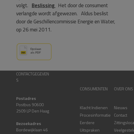
volgt.
Beslissing
Het door de consument
verlangde wordt afgewezen. Aldus beslist
door de Geschillencommissie Energie en Water,
op 26 mei 2011.
CONTACTGEGEVEN
S
CONSUMENTEN
OVER ONS
Postadres
Postbus 90600
Klacht Indienen
Nieuws
2509 LP Den Haag
Procesinformatie
Contact
Eerdere
Zittingsloc
Bezoekadres
Bordewijklaan 46
Uitspraken
Veelgestel