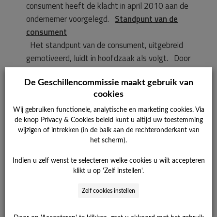
consument heeft de klacht in april 2010 aan de
ondernemer voorgelegd.
Standpunt van de
consument
Het standpunt van de consument, uitgebreid
gemotiveerd, luidt in hoofdzaak als volgt. Door
een verkeerd gemonteerde gasleiding (reeds in
2006) is schade ontstaan in de kruipruimte van
De Geschillencommissie maakt gebruik van
cookies
de woning van de consument. De consument
heeft weliswaar de gestandaardiseerde
Wij gebruiken functionele, analytische en marketing cookies. Via
de knop Privacy & Cookies beleid kunt u altijd uw toestemming
schadevergoeding van € 1.400,– ontvangen
wijzigen of intrekken (in de balk aan de rechteronderkant van
voor deze gang van zaken, maar dat dekt zijn
het scherm).
schade niet. De schade bedraagt € 2.752,84
aan reparatiekosten en kosten rechtsbijstand.
Indien u zelf wenst te selecteren welke cookies u wilt accepteren
klikt u op 'Zelf instellen'.
De consument betoogt dat de voorwaarden
van de ondernemer op dit punt en in deze
Zelf cookies instellen
omstandigheden niet adequaat en onredelijk
zijn. Tevens acht de voorwaarden niet van