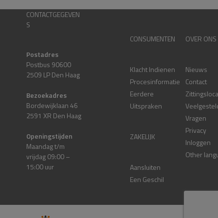
CONTACTGEGEVEN
S
CONSUMENTEN
OVER ONS
Postadres
Postbus 90600
Klacht Indienen
Nieuws
2509 LP Den Haag
Procesinformatie
Contact
Eerdere
Zittingsloc
Bezoekadres
Bordewijklaan 46
Uitspraken
Veelgestel
2591 XR Den Haag
Vragen
Privacy
Openingstijden
ZAKELIJK
Inloggen
Maandag t/m
Other lang
vrijdag 09:00 –
15:00 uur
Aansluiten
Een Geschil