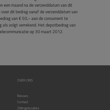
nnen een maand na de verzenddatum van dit
te over dit bedrag vanaf de verzenddatum van
bedrag van € 50,– aan de consument te
 als volgt verrekend. Het depotbedrag van
Telecommunicatie op 30 maart 2012.
OVER ONS
Nieuws
Contact
Zittingslocaties