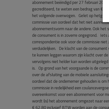
abonnement beëindigd per 27 februari 2012
gecrediteerd, te weten een bedrag van € 62
het volgende overwogen. Gelet op hetgeen de
commissie van oordeel dat het niet aannemeli
abonnementsvorm naar de andere. Ook het sy
de consument is in zoverre ongegrond. Iets 
correspondentie ook voor de commissie niet z
verduidelijken. De klacht van de consument w
te kunnen leggen waarom zijn klacht over de
vervolgens niet helder kan worden uitgelegd
is. Op grond van het voorgaande is de commi
over de afsluiting van de mobiele aansluitin
oordeel dat de ondernemer gehouden is om 
commissie in redelijkheid een coulancevergo
overeenkomst voor een abonnement voor mob
wordt (is) het abonnement omgezet naar ee
€ 62,80 inclusief BTW worden aan de cons