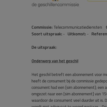
Commissie:
Telecommunicatiediensten
Soort uitspraak:
-
Uitkomst:
-
Referen
De uitspraak:
Onderwerp van het geschil
Het geschil betreft een abonnement voor mo
heeft de consument bij de commissie gede
consument had een [sim abonnement]; een 
omgezet naar een [sim abonnement] van 150 m
waardoor de consument veel duurder uit is.
wordt niet adequaat te woord gestaan. De c