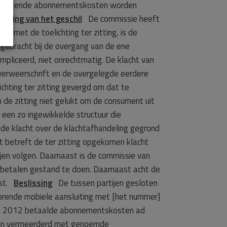
n berekende abonnementskosten worden
deling van het geschil
De commissie heeft
met de toelichting ter zitting, is de
n gebracht bij de overgang van de ene
liceerd, niet onrechtmatig. De klacht van
 verweerschrift en de overgelegde eerdere
chting ter zitting gevergd om dat te
 de zitting niet gelukt om de consument uit
een zo ingewikkelde structuur die
 de klacht over de klachtafhandeling gegrond
t betreft de ter zitting opgekomen klacht
ijen volgen. Daarnaast is de commissie van
betalen gestand te doen. Daarnaast acht de
ist.
Beslissing
De tussen partijen gesloten
rende mobiele aansluiting met [het nummer]
ari 2012 betaalde abonnementskosten ad
 en vermeerderd met genoemde