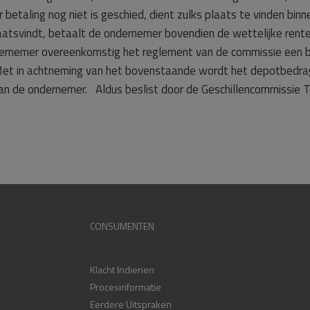
betaling nog niet is geschied, dient zulks plaats te vinden bi
 plaatsvindt, betaalt de ondernemer bovendien de wettelijke ren
dernemer overeenkomstig het reglement van de commissie een 
Met in achtneming van het bovenstaande wordt het depotbedrag
an de ondernemer. Aldus beslist door de Geschillencommissie 
CONSUMENTEN
Klacht Indienen
Procesinformatie
Eerdere Uitspraken