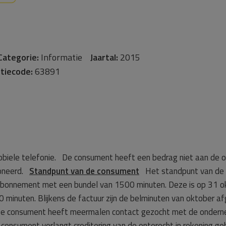
Categorie:
Informatie
Jaartal:
2015
tiecode:
63891
biele telefonie. De consument heeft een bedrag niet aan de 
poneerd.
Standpunt van de consument
Het standpunt van de c
abonnement met een bundel van 1500 minuten. Deze is op 31 
inuten. Blijkens de factuur zijn de belminuten van oktober af
 De consument heeft meermalen contact gezocht met de onderne
onsument verlangt creditering van de onterecht in rekening g