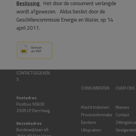
Beslissing
Het door de consument verlangde
wordt afgewezen. Aldus beslist door de
Geschillencommissie Energie en Water, op 14
april 2011.
CONTACTGEGEVEN
S
CONSUMENTEN
OVER ONS
Postadres
Postbus 90600
Klacht Indienen
Nieuws
2509 LP Den Haag
Procesinformatie
Contact
Eerdere
Zittingsloc
Bezoekadres
Bordewijklaan 46
Uitspraken
Veelgestel
2591 XR Den Haag