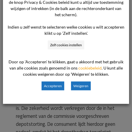
de knop Privacy & Cookies beleid kunt u altijd uw toestemming
mee dat de commissie bevoegd is geheel of
wijzigen of intrekken (in de balk aan de rechteronderkant van
gedeeltelijke vrijstelling van deze verplichting te
het scherm).
verlenen. In het onderhavige geschil heeft de
Indien u zelf wenst te selecteren welke cookies u wilt accepteren
consument bezwaar gemaakt tegen de
klikt u op 'Zelf instellen'.
verlangde depotstorting, zodat de commissie
zich genoodzaakt ziet dienaangaande een
Zelf cookies instellen
beslissing te nemen. Kern van de
geschillenregeling is dat de ondernemer moet
Door op 'Accepteren' te klikken, gaat u akkoord met het gebruik
gedogen dat een geschil door de commissie
van alle cookies zoals genoemd in ons
cookiebeleid
. U kunt alle
cookies weigeren door op 'Weigeren' te klikken.
wordt behandeld, als de consument dat wenst.
Hiertegenover staat dat de ondernemer
Accepteren
Weigeren
verzekerd moet zijn van de betaling van
datgene dat volgens de commissie verschuldigd
is. Die zekerheid wordt verkregen door de in het
reglement van de commissie voorgeschreven
depotstorting. De consument lijdt hierdoor geen
nadeel, omdat hij het depotbedrag terugkrijgt