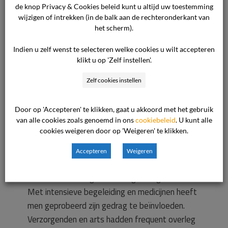
de knop Privacy & Cookies beleid kunt u altijd uw toestemming
Cliënt is op 26 maart 2019 opgenomen in
wijzigen of intrekken (in de balk aan de rechteronderkant van
[naam verpleegtehuis]. Zijn echtgenote had de
het scherm).
huisarts gebeld omdat hij agressief was en zij
Indien u zelf wenst te selecteren welke cookies u wilt accepteren
niet meer wist wat ze met hem aan moest. Hij
klikt u op 'Zelf instellen'.
was al de hele week onrustig. De huisarts
besloot hem aan te bieden voor een
Zelf cookies instellen
crisisopname. Cliënt was bekend met vasculaire
dementie. Hij ging 4 dagen per week naar de
Door op 'Accepteren' te klikken, gaat u akkoord met het gebruik
van alle cookies zoals genoemd in ons
cookiebeleid
. U kunt alle
dagopvang, maar werd de laatste week
cookies weigeren door op 'Weigeren' te klikken.
geweigerd omdat hij zo agressief was. Hij was
ook bekend met hartklachten, waarvoor hij
Accepteren
Weigeren
medicatie nam. Op de afdeling was cliënt
afwisselend rustig en onrustig tot agressief.
Met intensieve begeleiding en medicijnen heeft
men geprobeerd zijn gedrag te beïnvloeden.
Verzorgenden en arts hadden frequent overleg