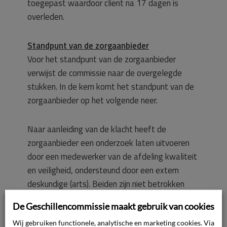
toegepast waardoor cliënt na 17 dagen is
overleden.
Standpunt van de zorgaanbieder
Voor het standpunt van de zorgaanbieder
verwijst de commissie naar de overgelegde
stukken. In de kern komt het standpunt van de
zorgaanbieder op het volgende neer.
Naar aanleiding van de klacht heeft de
zorgaanbieder een onderzoek laten uitvoeren
door een medewerker van de afdeling kwaliteit
en veiligheid, ondersteund door een extern
deskundige (arts). Beiden zijn niet betrokken
geweest bij de directe zorgverlening. Uit dit
De Geschillencommissie maakt gebruik van cookies
onderzoek is het volgende gebleken:
Wij gebruiken functionele, analytische en marketing cookies. Via