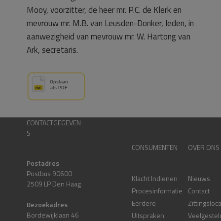
Mooy, voorzitter, de heer mr. P.C. de Klerk en
mevrouw mr. M.B. van Leusden-Donker, leden, in
aanwezigheid van mevrouw mr. W. Hartong van
Ark, secretaris.
CONTACTGEGEVEN
S
CONSUMENTEN
OVER ONS
Postadres
Postbus 90600
Klacht Indienen
Nieuws
2509 LP Den Haag
Procesinformatie
Contact
Eerdere
Zittingsloc
Bezoekadres
Bordewijklaan 46
Uitspraken
Veelgestel