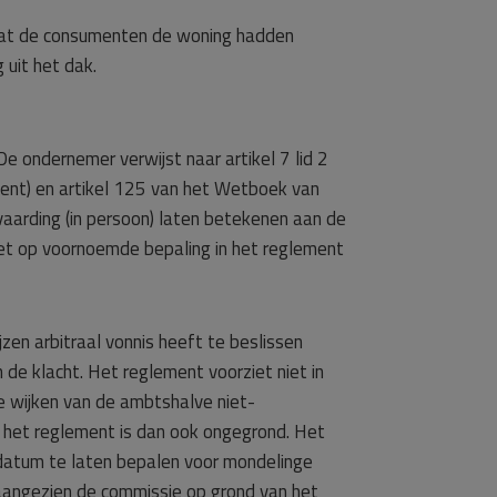
dat de consumenten de woning hadden
uit het dak.
De ondernemer verwijst naar artikel 7 lid 2
ent) en artikel 125 van het Wetboek van
aarding (in persoon) laten betekenen aan de
elet op voornoemde bepaling in het reglement
en arbitraal vonnis heeft te beslissen
 de klacht. Het reglement voorziet niet in
te wijken van de ambtshalve niet-
an het reglement is dan ook ongegrond. Het
 datum te laten bepalen voor mondelinge
 aangezien de commissie op grond van het