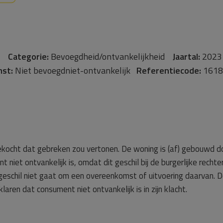
uw
Categorie:
Bevoegdheid/ontvankelijkheid
Jaartal:
2023
mst:
Niet bevoegdniet-ontvankelijk
Referentiecode:
1618
ekocht dat gebreken zou vertonen. De woning is (af) gebouwd d
 niet ontvankelijk is, omdat dit geschil bij de burgerlijke rech
t geschil niet gaat om een overeenkomst of uitvoering daarvan. D
klaren dat consument niet ontvankelijk is in zijn klacht.