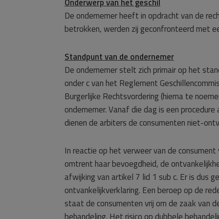
Onderwerp van het geschil
De ondernemer heeft in opdracht van de r
betrokken, werden zij geconfronteerd met ee
Standpunt van de ondernemer
De ondernemer stelt zich primair op het stand
onder c van het Reglement Geschillencommis
Burgerlijke Rechtsvordering (hierna te noe
ondernemer. Vanaf die dag is een procedure a
dienen de arbiters de consumenten niet-ontva
In reactie op het verweer van de consument 
omtrent haar bevoegdheid, de ontvankelijkheid
afwijking van artikel 7 lid 1 sub c. Er is d
ontvankelijkverklaring. Een beroep op de red
staat de consumenten vrij om de zaak van de
behandeling. Het risico op dubbele behandel