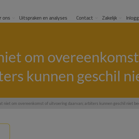
r ons
Uitspraken en analyses
Contact
Zakelijk
Inlog
 niet om overeenkomst 
ters kunnen geschil n
at niet om overeenkomst of uitvoering daarvan; arbiters kunnen geschil niet b