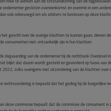
om mee te werken aan de totstandkoming van de bijgebouwen is
 ondernemer gesloten overeenkomst en evenmin in een andere o
nt dan ook onbevoegd om als arbiters te beslissen op deze klacht
n het geschil over de overige klachten te kunnen gaan, dienen de
e consumenten niet-ontvankelijk zijn in hun klachten.
dagvaarding van de ondernemer bij de rechtbank Overijssel in 
uit blijkt dat daarin wordt gesteld en gevorderd op basis van de
rt 2022, zulks overigens met uitzondering van de klachten over
e rechtsvordering is bepaald dat het geding bij de burgerlijke r
 van deze commissie bepaalt dat de commissie de consument in z