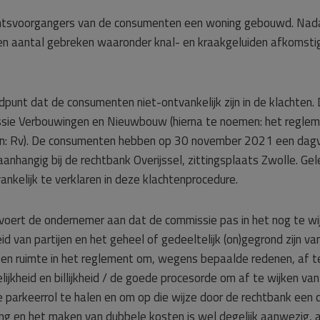
echtsvoorgangers van de consumenten een woning gebouwd. Na
n aantal gebreken waaronder knal- en kraakgeluiden afkomstig 
punt dat de consumenten niet-ontvankelijk zijn in de klachten. 
sie Verbouwingen en Nieuwbouw (hierna te noemen: het reglem
men: Rv). De consumenten hebben op 30 november 2021 een dagv
anhangig bij de rechtbank Overijssel, zittingsplaats Zwolle. G
nkelijk te verklaren in deze klachtenprocedure.
voert de ondernemer aan dat de commissie pas in het nog te wijz
 van partijen en het geheel of gedeeltelijk (on)gegrond zijn van
us geen ruimte in het reglement om, wegens bepaalde redenen, af 
elijkheid en billijkheid / de goede procesorde om af te wijken v
 parkeerrol te halen en om op die wijze door de rechtbank een
ing en het maken van dubbele kosten is wel degelijk aanwezig,