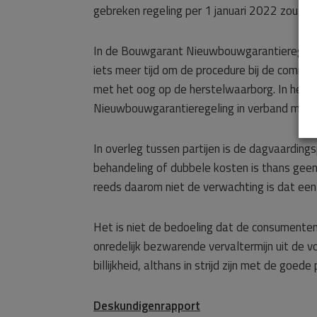
gebreken regeling per 1 januari 2022 zou ver
In de Bouwgarant Nieuwbouwgarantieregeling 
iets meer tijd om de procedure bij de commi
met het oog op de herstelwaarborg. In het v
Nieuwbouwgarantieregeling in verband met de
In overleg tussen partijen is de dagvaarding
behandeling of dubbele kosten is thans geen 
reeds daarom niet de verwachting is dat een 
Het is niet de bedoeling dat de consumenten
onredelijk bezwarende vervaltermijn uit de v
billijkheid, althans in strijd zijn met de go
Deskundigenrapport