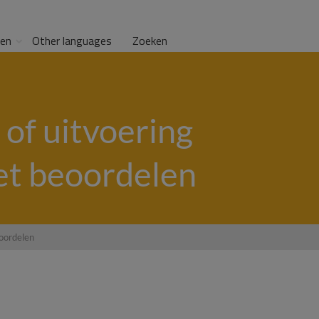
gen
Other languages
Zoeken
of uitvoering
iet beoordelen
eoordelen