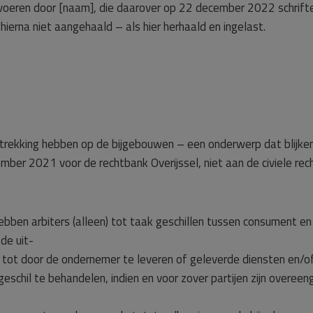
voeren door [naam], die daarover op 22 december 2022 schrifte
hierna niet aangehaald – als hier herhaald en ingelast.
rekking hebben op de bijgebouwen – een onderwerp dat blijkens
er 2021 voor de rechtbank Overijssel, niet aan de civiele rec
hebben arbiters (alleen) tot taak geschillen tussen consument 
de uit-
ot door de ondernemer te leveren of geleverde diensten en/of 
 geschil te behandelen, indien en voor zover partijen zijn overe