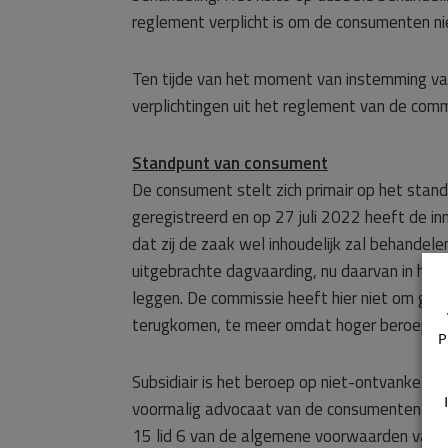
reglement verplicht is om de consumenten nie
Ten tijde van het moment van instemming va
verplichtingen uit het reglement van de commi
Standpunt van consument
De consument stelt zich primair op het stan
geregistreerd en op 27 juli 2022 heeft de 
dat zij de zaak wel inhoudelijk zal behande
uitgebrachte dagvaarding, nu daarvan in het
leggen. De commissie heeft hier niet om gev
terugkomen, te meer omdat hoger beroep tege
P
Subsidiair is het beroep op niet-ontvankelijkh
voormalig advocaat van de consumenten toege
15 lid 6 van de algemene voorwaarden van d