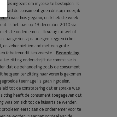
 succes ingezet om mycose te bestrijden. Ik
ing had de consument geen drukpijn meer; ik
evreden naar huis gegaan, en ik heb die week
peut. Ik heb pas op 13 december 2010 via
 iets te ondernemen. Ik vraag mij wel of
, aangezien zij naar eigen zeggen in het
d, en zeker niet iemand met een grote
 en ik betreur dit ten zeerste.
Beoordeling
er zitting onderschrijft de commissie in
rden dat de behandeling zoals de consument
 hetgeen ter zitting naar voren is gekomen
gegroeide teennagel is gaan ingroeien.
geleid tot de constatering dat er sprake was
er zitting heeft de consument toegegeven dat
ng was om zich tot de huisarts te wenden.
t probleem eerst aan de ondernemer voor te
even te worden. Naar het oordeel van de