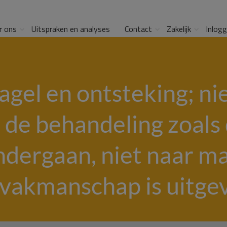
r ons
Uitspraken en analyses
Contact
Zakelijk
Inlog
agel en ontsteking; ni
 de behandeling zoals
ndergaan, niet naar m
vakmanschap is uitge