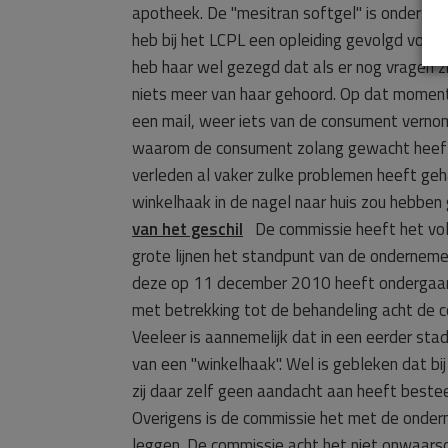
apotheek. De "mesitran softgel" is onderzoch
heb bij het LCPL een opleiding gevolgd voor
heb haar wel gezegd dat als er nog vragen zijn
niets meer van haar gehoord. Op dat moment
een mail, weer iets van de consument verno
waarom de consument zolang gewacht heeft en
verleden al vaker zulke problemen heeft geh
winkelhaak in de nagel naar huis zou hebben 
van het geschil
De commissie heeft het volg
grote lijnen het standpunt van de onderneme
deze op 11 december 2010 heeft ondergaan, 
met betrekking tot de behandeling acht de co
Veeleer is aannemelijk dat in een eerder sta
van een "winkelhaak". Wel is gebleken dat bi
zij daar zelf geen aandacht aan heeft beste
Overigens is de commissie het met de onder
leggen. De commissie acht het niet onwaarsch