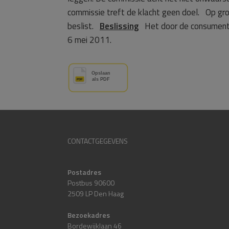
commissie treft de klacht geen doel. Op gro
beslist.
Beslissing
Het door de consument v
6 mei 2011.
CONTACTGEGEVENS
Postadres
Postbus 90600
2509 LP Den Haag
Bezoekadres
Bordewijklaan 46