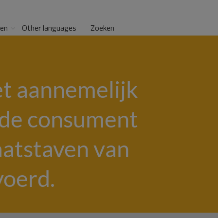
gen
Other languages
Zoeken
et aannemelijk
 de consument
aatstaven van
voerd.