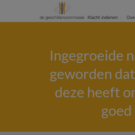
Klacht indienen
Ove
Ingegroeide n
geworden dat
deze heeft o
goed 