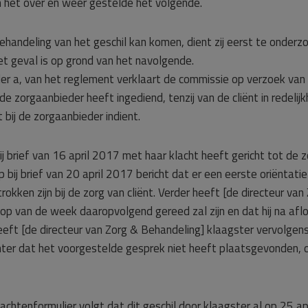
 het over en weer gestelde het volgende.
behandeling van het geschil kan komen, dient zij eerst te onder
het geval is op grond van het navolgende.
der a, van het reglement verklaart de commissie op verzoek van d
bij de zorgaanbieder heeft ingediend, tenzij van de cliënt in redel
bij de zorgaanbieder indient.
j brief van 16 april 2017 met haar klacht heeft gericht tot de 
op bij brief van 20 april 2017 bericht dat er een eerste oriënta
trokken zijn bij de zorg van cliënt. Verder heeft [de directeur v
oop van de week daaropvolgend gereed zal zijn en dat hij na afl
heeft [de directeur van Zorg & Behandeling] klaagster vervolge
chter dat het voorgestelde gesprek niet heeft plaatsgevonden, 
lachtenformulier volgt dat dit geschil door klaagster al op 25 a