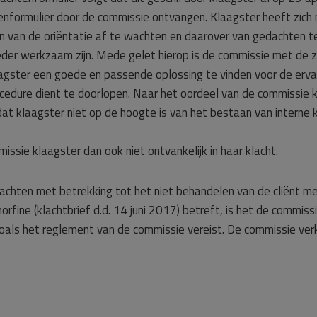
enformulier door de commissie ontvangen. Klaagster heeft zich 
n van de oriëntatie af te wachten en daarover van gedachten te
ieder werkzaam zijn. Mede gelet hierop is de commissie met de 
gster een goede en passende oplossing te vinden voor de erva
ocedure dient te doorlopen. Naar het oordeel van de commissie
 klaagster niet op de hoogte is van het bestaan van interne k
ssie klaagster dan ook niet ontvankelijk in haar klacht.
achten met betrekking tot het niet behandelen van de cliënt met
rfine (klachtbrief d.d. 14 juni 2017) betreft, is het de commiss
 zoals het reglement van de commissie vereist. De commissie ver