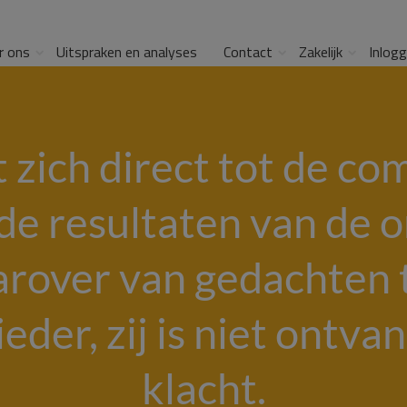
r ons
Uitspraken en analyses
Contact
Zakelijk
Inlog
t zich direct tot de c
de resultaten van de or
rover van gedachten 
der, zij is niet ontvan
klacht.