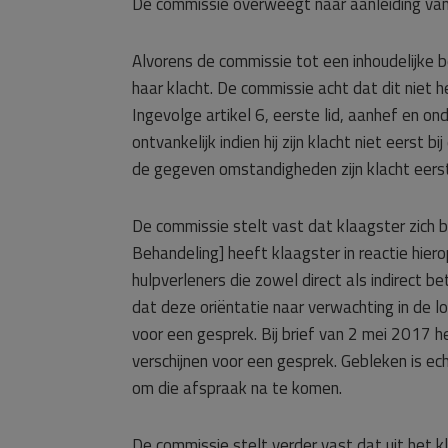
De commissie overweegt naar aanleiding van
Alvorens de commissie tot een inhoudelijke 
haar klacht. De commissie acht dat dit niet 
Ingevolge artikel 6, eerste lid, aanhef en on
ontvankelijk indien hij zijn klacht niet eerst 
de gegeven omstandigheden zijn klacht eerst 
De commissie stelt vast dat klaagster zich bi
Behandeling] heeft klaagster in reactie hier
hulpverleners die zowel direct als indirect be
dat deze oriëntatie naar verwachting in de l
voor een gesprek. Bij brief van 2 mei 2017 
verschijnen voor een gesprek. Gebleken is e
om die afspraak na te komen.
De commissie stelt verder vast dat uit het k