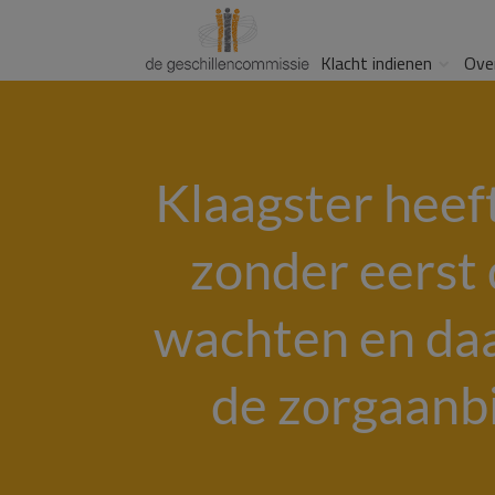
Klacht indienen
Ove
Klaagster heef
zonder eerst 
wachten en daa
de zorgaanbie