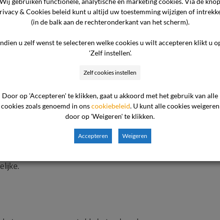
Wij gebruiken functionele, analytische en marketing cookies. Via de kno
rivacy & Cookies beleid kunt u altijd uw toestemming wijzigen of intrekk
lacht niet door de commissie behandeld kan worden.
(in de balk aan de rechteronderkant van het scherm).
 niet-ontvankelijk in haar klacht, nu zij het geschil niet confor
Indien u zelf wenst te selecteren welke cookies u wilt accepteren klikt u o
gemaakt. Klaagster heeft haar klacht bij brief van 16 april 2
'Zelf instellen'.
eft zonder eerst gebruik te maken van de mogelijkheden om haar 
regionale externe klachtencommissie, haar klacht(en) rechtstree
Zelf cookies instellen
t hierop is de zorgaanbieder de mogelijkheid ontnomen om sam
Door op 'Accepteren' te klikken, gaat u akkoord met het gebruik van alle
en. De zorgaanbieder voegt daar bovendien nog aan toe dat dit 
cookies zoals genoemd in ons
cookiebeleid
. U kunt alle cookies weigeren
 de cliënt over te plaatsen naar een andere instelling in de om
door op 'Weigeren' te klikken.
Accepteren
Weigeren
17 in reactie op het verweer van de zorgaanbieder nog aangevoe
lijke.