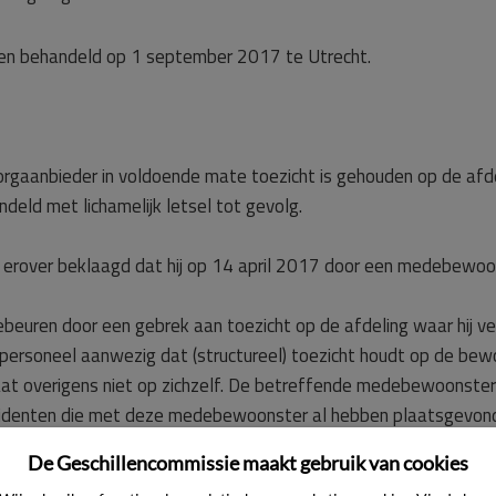
ijen behandeld op 1 september 2017 te Utrecht.
orgaanbieder in voldoende mate toezicht is gehouden op de afdel
ld met lichamelijk letsel tot gevolg.
r, erover beklaagd dat hij op 14 april 2017 door een medebewoon
beuren door een gebrek aan toezicht op de afdeling waar hij verbli
 personeel aanwezig dat (structureel) toezicht houdt op de bew
aat overigens niet op zichzelf. De betreffende medebewoonster is
ncidenten die met deze medebewoonster al hebben plaatsgevon
eze agressieve medebewoonster over te plaatsen naar een sepa
De Geschillencommissie maakt gebruik van cookies