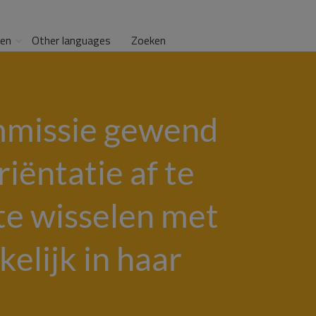
gen
Other languages
Zoeken
ommissie gewend
iëntatie af te
te wisselen met
kelijk in haar