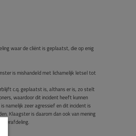
ing waar de cliënt is geplaatst, die op enig
ster is mishandeld met lichamelijk letsel tot
jft c.q. geplaatst is, althans er is, zo stelt
oners, waardoor dit incident heeft kunnen
 namelijk zeer agressief en dit incident is
den. Klaagster is daarom dan ook van mening
reerafdeling.