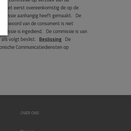
acht niet eerst overeenkomstig de op de
 commissie aanhangig heeft gemaakt. De
t antwoord van de consument is niet
ommissie is ingediend. De commissie is van
 als volgt beslist.
Beslissing
De
tronische Communicatiediensten op
OVER ONS