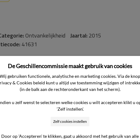
Categorie:
Ontvankelijkheid
Jaartal:
2015
tiecode:
41631
De Geschillencommissie maakt gebruik van cookies
Wij gebruiken functionele, analytische en marketing cookies. Via de kno
rivacy & Cookies beleid kunt u altijd uw toestemming wijzigen of intrekk
(in de balk aan de rechteronderkant van het scherm).
fdzaak als volgt. De consument heeft een abonnement voor inte
Indien u zelf wenst te selecteren welke cookies u wilt accepteren klikt u o
oringen zijn geweest. Door de storingen op het netwerk is schad
'Zelf instellen'.
vergoeding.
Standpunt van de ondernemer
Het standpunt van 
van de consument niet eerst bij de ondernemer zijn ingediend en
Zelf cookies instellen
verzoekt de consument in zijn klachten niet te ontvangen.
Be
Door op 'Accepteren' te klikken, gaat u akkoord met het gebruik van alle
 bepaalde in artikel 6, eerste lid, van het Reglement verklaa