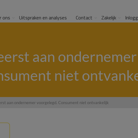
r ons
Uitspraken en analyses
Contact
Zakelijk
Inlog
 eerst aan ondernemer
sument niet ontvanke
eerst aan ondernemer voorgelegd. Consument niet ontvankelijk