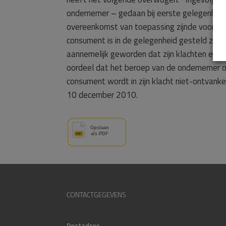
ondernemer – gedaan bij eerste gelegenheid – 
overeenkomst van toepassing zijnde voorwaa
consument is in de gelegenheid gesteld zich
aannemelijk geworden dat zijn klachten eerst
oordeel dat het beroep van de ondernemer o
consument wordt in zijn klacht niet-ontvank
10 december 2010.
CONTACTGEGEVENS
Postadres