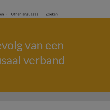
gen
Other languages
Zoeken
gevolg van een
usaal verband