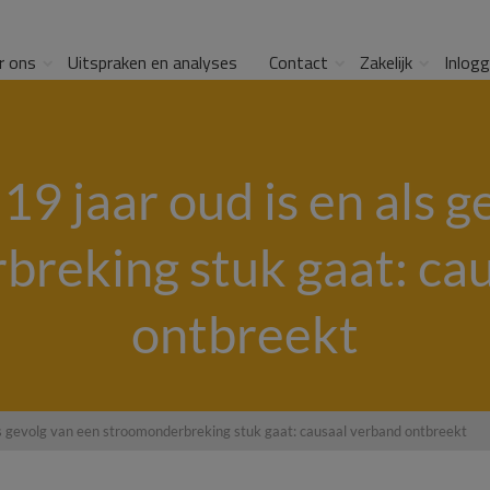
r ons
Uitspraken en analyses
Contact
Zakelijk
Inlog
19 jaar oud is en als 
reking stuk gaat: ca
ontbreekt
als gevolg van een stroomonderbreking stuk gaat: causaal verband ontbreekt