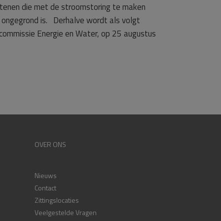
otenen die met de stroomstoring te maken
 ongegrond is. Derhalve wordt als volgt
commissie Energie en Water, op 25 augustus
OVER ONS
Nieuws
Contact
Zittingslocaties
Veelgestelde Vragen