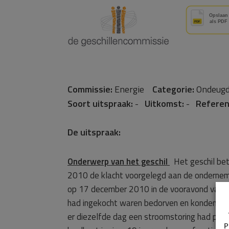
Commissie:
Energie
Categorie:
Ondeugd
Soort uitspraak:
-
Uitkomst:
-
Referen
De uitspraak:
Onderwerp van het geschil
Het geschil bet
2010 de klacht voorgelegd aan de onderne
op 17 december 2010 in de vooravond van mij
had ingekocht waren bedorven en konden nie
er diezelfde dag een stroomstoring had plaa
P